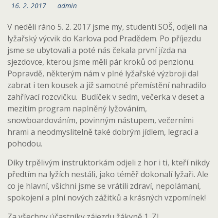
16. 2. 2017
admin
V neděli ráno 5. 2. 2017 jsme my, studenti SOŠ, odjeli na
lyžařský výcvik do Karlova pod Pradědem. Po příjezdu
jsme se ubytovali a poté nás čekala první jízda na
sjezdovce, kterou jsme měli pár kroků od penzionu.
Popravdě, některým nám v plné lyžařské výzbroji dal
zabrat i ten kousek a již samotné přemístění nahradilo
zahřívací rozcvičku. Budíček v sedm, večerka v deset a
mezitím program naplněný lyžováním,
snowboardováním, povinným nástupem, večerními
hrami a neodmyslitelně také dobrým jídlem, legrací a
pohodou.
Díky trpělivým instruktorkám odjeli z hor i ti, kteří nikdy
předtím na lyžích nestáli, jako téměř dokonalí lyžaři. Ale
co je hlavní, všichni jsme se vrátili zdraví, nepolámaní,
spokojení a plní nových zážitků a krásných vzpomínek!
Za všechny účastníky zájezdu žákyně 1. ZL.