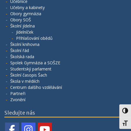
Učebnice
Učebny a kabinety
Obory gymnázia
Obory SOŠ
Školní jídelna
Jídelníček
Přihlašování obědů
Školní knihovna
Školní řád
Školská rada
Spolek Gymnázia a SOŠZE
Studentský parlament
Školní časopis Šach
Škola v médiích
Centrum dalšího vzdělávání
Partneři
Zvonění
Toggl
Sledujte nás
Toggl