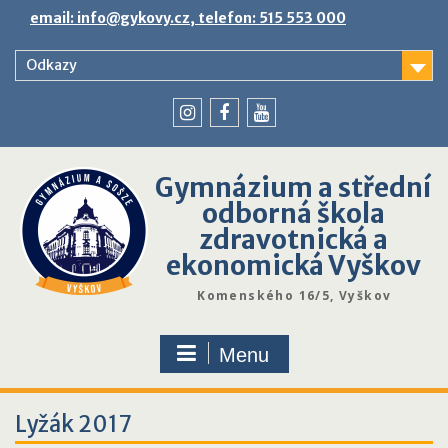
Skip
email: info@gykovy.cz, telefon: 515 553 000
to
content
Odkazy
youtube
instagram
facebook
Gymnázium a střední
odborná škola
zdravotnická a
ekonomická Vyškov
Komenského 16/5, Vyškov
Menu
Lyžák 2017