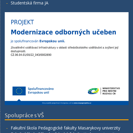
Studentská firma JA
Spolupráce s VŠ
Fakultní škola Pedagogické fakulty Masarykovy univerzity