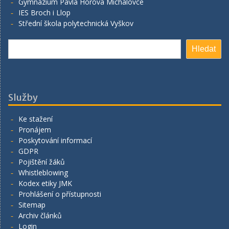
Gymnázium Pavla Horova Michalovce
IES Broch i Llop
Střední škola polytechnická Vyškov
Hledat
Hledat
Služby
Ke stažení
Pronájem
Poskytování informací
GDPR
Pojištění žáků
Whistleblowing
Kodex etiky JMK
Prohlášení o přístupnosti
Sitemap
Archiv článků
Login