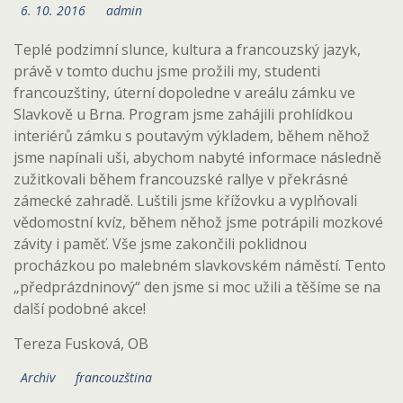
6. 10. 2016
admin
Teplé podzimní slunce, kultura a francouzský jazyk,
právě v tomto duchu jsme prožili my, studenti
francouzštiny, úterní dopoledne v areálu zámku ve
Slavkově u Brna. Program jsme zahájili prohlídkou
interiérů zámku s poutavým výkladem, během něhož
jsme napínali uši, abychom nabyté informace následně
zužitkovali během francouzské rallye v překrásné
zámecké zahradě. Luštili jsme křížovku a vyplňovali
vědomostní kvíz, během něhož jsme potrápili mozkové
závity i paměť. Vše jsme zakončili poklidnou
procházkou po malebném slavkovském náměstí. Tento
„předprázdninový“ den jsme si moc užili a těšíme se na
další podobné akce!
Tereza Fusková, OB
Archiv
francouzština