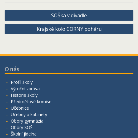
Navigace
SOŠka v divadle
pro
Krajské kolo CORNY poháru
příspěvek
O nás
Profil školy
Výroční zpráva
Historie školy
Předmětové komise
Učebnice
Učebny a kabinety
Obory gymnázia
Obory SOŠ
Školní jídelna