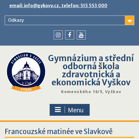
Skip
email: info@gykovy.cz, telefon: 515 553 000
to
content
Odkazy
youtube
instagram
facebook
Gymnázium a střední
odborná škola
zdravotnická a
ekonomická Vyškov
Komenského 16/5, Vyškov
Menu
Francouzské matinée ve Slavkově