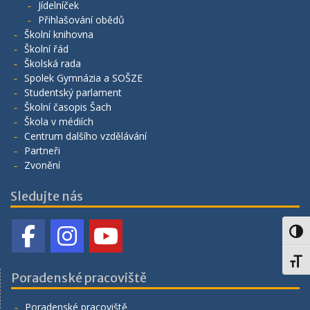
Jídelníček
Přihlašování obědů
Školní knihovna
Školní řád
Školská rada
Spolek Gymnázia a SOŠZE
Studentský parlament
Školní časopis Šach
Škola v médiích
Centrum dalšího vzdělávání
Partneři
Zvonění
Sledujte nás
Toggl
Toggl
Poradenské pracoviště
Poradenské pracoviště