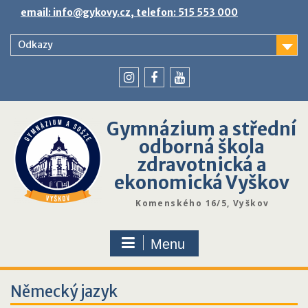
Skip
email: info@gykovy.cz, telefon: 515 553 000
to
content
Odkazy
youtube
instagram
facebook
Gymnázium a střední
odborná škola
zdravotnická a
ekonomická Vyškov
Komenského 16/5, Vyškov
Menu
Německý jazyk