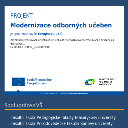
Spolupráce s VŠ
Fakultní škola Pedagogické fakulty Masarykovy univerzity
Fakultní škola Přírodovědecké fakulty Karlovy univerzity