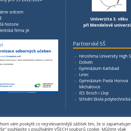
áme srdcem
E
Univerzita 3. věku
lá historie
při Mendelově univerzi
entská firma JA
Partnerské SŠ
Hiroshima University High 
Döbeln
Gymnázium Karlsbad
Linec
Gymnázium Pavla Horova
Michalovce
IES Broch i Llop
Střední škola polytechnick
om vám poskytli co nejrelevantnější zážitek tím, že si zapamatuj
Copyright. All rights reserved.
 vše“ souhlasíte s používáním VŠECH souborů cookie. Můžete však