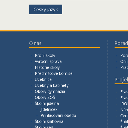
Navigace
Český jazyk
pro
příspěvek
O nás
Porad
Profil školy
Por
Výroční zpráva
Onli
Historie školy
Prá
Předmětové komise
Učebnice
Proje
Učebny a kabinety
Obory gymnázia
Era
Obory SOŠ
Era
Školní jídelna
IRO
Jídelníček
Nár
Přihlašování obědů
Cen
Školní knihovna
Šab
Školní řád
Šab