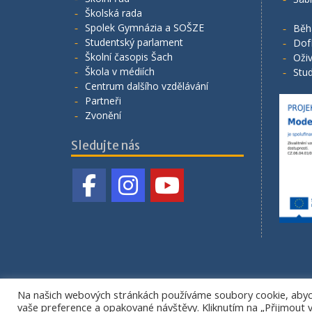
Školská rada
Spolek Gymnázia a SOŠZE
Běh
Studentský parlament
Dof
Školní časopis Šach
Oživ
Škola v médiích
Stud
Centrum dalšího vzdělávání
Partneři
Zvonění
Sledujte nás
Na našich webových stránkách používáme soubory cookie, abych
vaše preference a opakované návštěvy. Kliknutím na „Přijmout