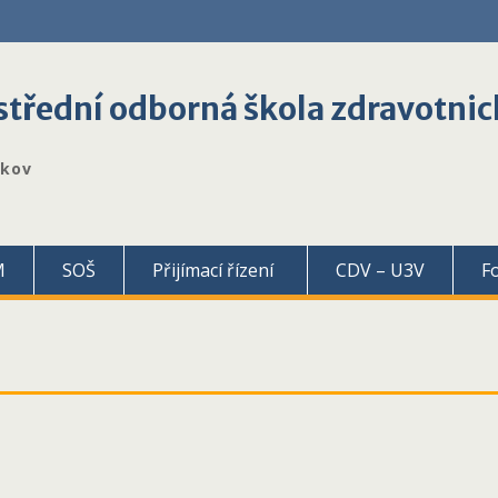
třední odborná škola zdravotnic
škov
M
SOŠ
Přijímací řízení
CDV – U3V
F