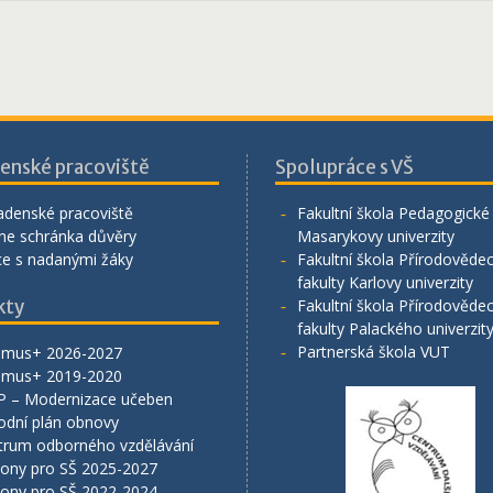
enské pracoviště
Spolupráce s VŠ
adenské pracoviště
Fakultní škola Pedagogické 
ne schránka důvěry
Masarykovy univerzity
ce s nadanými žáky
Fakultní škola Přírodověde
fakulty Karlovy univerzity
kty
Fakultní škola Přírodověde
fakulty Palackého univerzit
Partnerská škola VUT
smus+ 2026-2027
smus+ 2019-2020
P – Modernizace učeben
odní plán obnovy
trum odborného vzdělávání
lony pro SŠ 2025-2027
lony pro SŠ 2022-2024