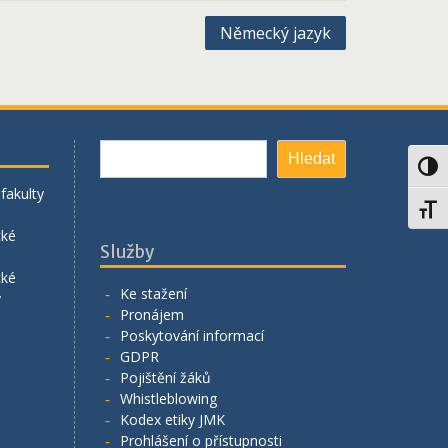
Německý jazyk
Hledat
Hledat
Toggl
fakulty
Toggl
cké
Služby
cké
Ke stažení
y
Pronájem
Poskytování informací
GDPR
Pojištění žáků
Whistleblowing
Kodex etiky JMK
Prohlášení o přístupnosti