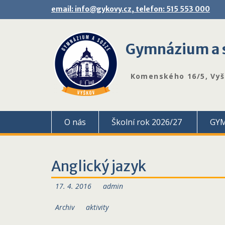
Skip
email: info@gykovy.cz, telefon: 515 553 000
to
content
Gymnázium a s
Komenského 16/5, Vy
O nás
Školní rok 2026/27
GY
Anglický jazyk
17. 4. 2016
admin
Archiv
aktivity