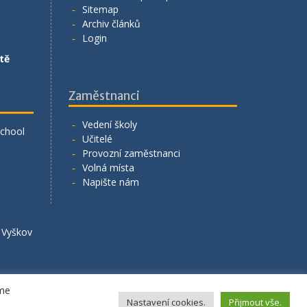
Sitemap
Archiv článků
Login
tě
Zaměstnanci
Vedení školy
School
Učitelé
Provozní zaměstnanci
Volná místa
Napište nám
á Vyškov
eme
Nastavení cookies.
Přijmout vše.