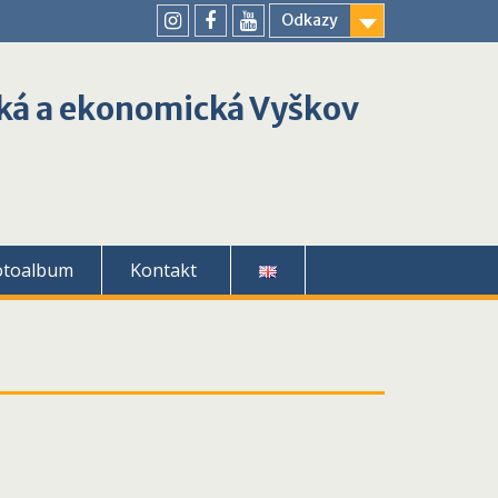
Odkazy
youtube
instagram
facebook
ká a ekonomická Vyškov
otoalbum
Kontakt