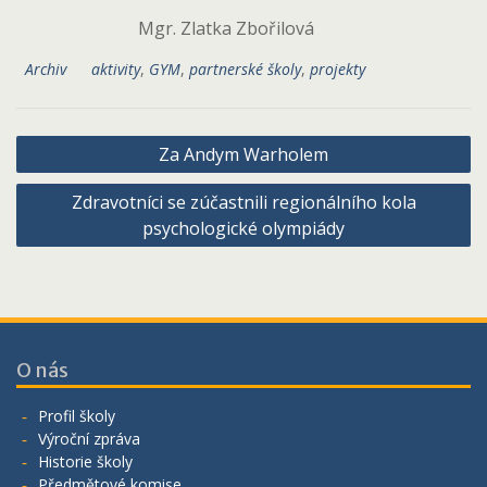
Mgr. Zlatka Zbořilová
Archiv
aktivity
,
GYM
,
partnerské školy
,
projekty
Navigace
Za Andym Warholem
pro
Zdravotníci se zúčastnili regionálního kola
příspěvek
psychologické olympiády
O nás
Profil školy
Výroční zpráva
Historie školy
Předmětové komise