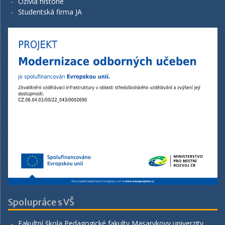
Oživlá historie
Studentská firma JA
Spolupráce s VŠ
Fakultní škola Pedagogické fakulty Masarykovy univerzity