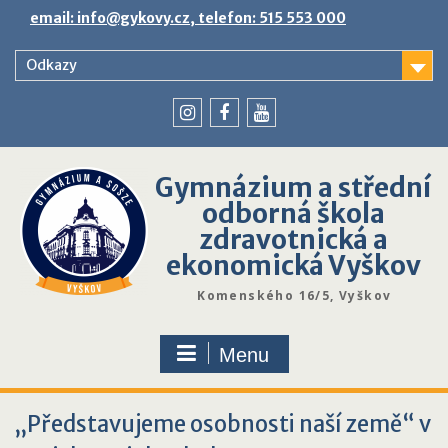
Skip
email: info@gykovy.cz, telefon: 515 553 000
to
content
Odkazy
youtube
instagram
facebook
Gymnázium a střední
odborná škola
zdravotnická a
ekonomická Vyškov
Komenského 16/5, Vyškov
Menu
„Představujeme osobnosti naší země“ v