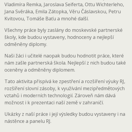
Vladimíra Remka, Jaroslava Seiferta, Ottu Wichterleho,
Jana Svěráka, Emila Zátopka, Věru Čáslavskou, Petru
Kvitovou, Tomáše Baťu a mnohé další.
Všechny práce byly zaslány do moskevské partnerské
školy, kde budou vystaveny, hodnoceny a nejlepší
odměněny diplomy.
Naši žáci i učitelé naopak budou hodnotit práce, které
nám zašle partnerská škola. Nejlepší z nich budou také
oceněny a odměněny diplomem.
Tato aktivita přispívá ke zpestření a rozšíření výuky RJ,
rozšíření slovní zásoby, k využívání mezipředmětových
vztahů i moderních technologií. Zároveň nám dává
možnost i k prezentaci naší země v zahraničí.
Ukázky z naší práce i její výsledky budou vystaveny i na
nástěnce a panelu RJ.