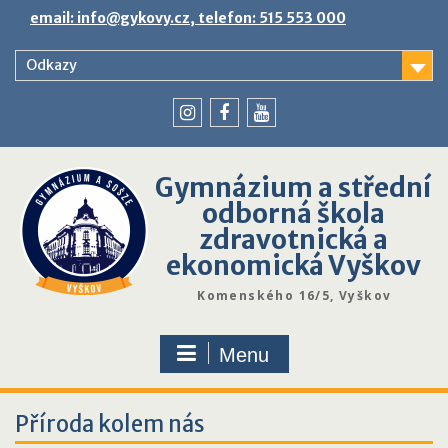
Skip
email: info@gykovy.cz, telefon: 515 553 000
to
content
Odkazy
youtube
instagram
facebook
Gymnázium a střední
odborná škola
zdravotnická a
ekonomická Vyškov
Komenského 16/5, Vyškov
Menu
Příroda kolem nás