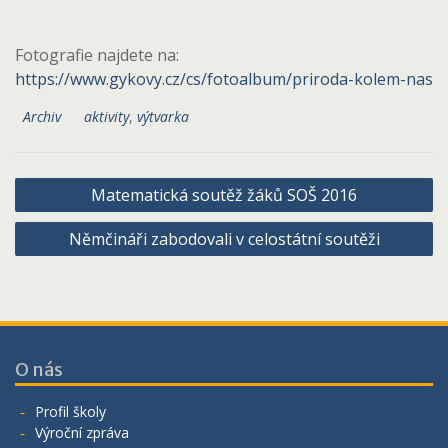
Fotografie najdete na:
https://www.gykovy.cz/cs/fotoalbum/priroda-kolem-nas
Archiv
aktivity
,
výtvarka
Navigace
Matematická soutěž žáků SOŠ 2016
pro
Němčináři zabodovali v celostátní soutěži
příspěvek
O nás
Profil školy
Výroční zpráva