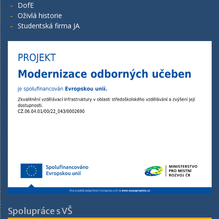
DofE
Oživlá historie
Studentská firma JA
Spolupráce s VŠ