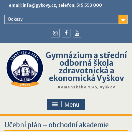
Skip
email: info@gykovy.cz, telefon: 515 553 000
to
content
Odkazy
youtube
instagram
facebook
Gymnázium a střední
odborná škola
zdravotnická a
ekonomická Vyškov
Komenského 16/5, Vyškov
Menu
Učební plán – obchodní akademie