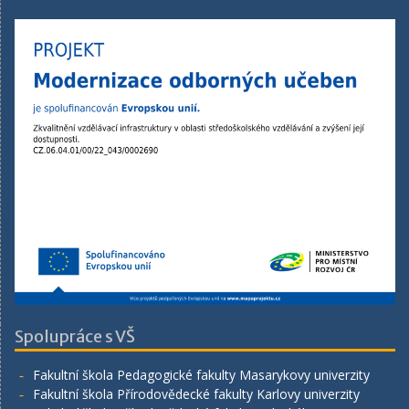
Spolupráce s VŠ
Fakultní škola Pedagogické fakulty Masarykovy univerzity
Fakultní škola Přírodovědecké fakulty Karlovy univerzity