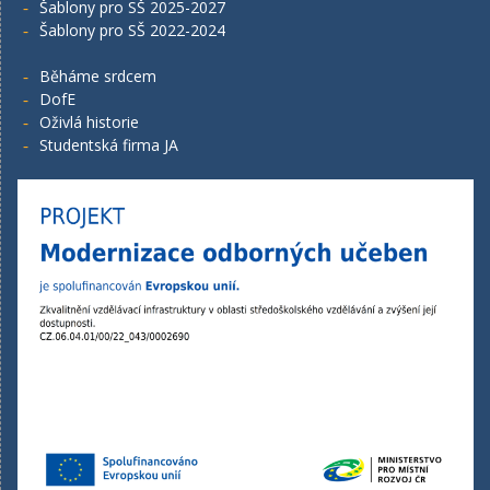
Šablony pro SŠ 2025-2027
Šablony pro SŠ 2022-2024
Běháme srdcem
DofE
Oživlá historie
Studentská firma JA