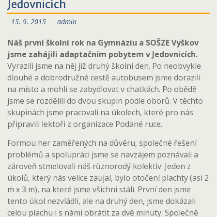
Jedovnicích
15. 9. 2015
admin
Náš první školní rok na Gymnáziu a SOŠZE Vyškov
jsme zahájili adaptačním pobytem v Jedovnicích.
Vyrazili jsme na něj již druhý školní den. Po neobvykle
dlouhé a dobrodružné cestě autobusem jsme dorazili
na místo a mohli se zabydlovat v chatkách. Po obědě
jsme se rozdělili do dvou skupin podle oborů. V těchto
skupinách jsme pracovali na úkolech, které pro nás
připravili lektoři z organizace Podané ruce.
Formou her zaměřených na důvěru, společné řešení
problémů a spolupráci jsme se navzájem poznávali a
zároveň stmelovali náš různorodý kolektiv. Jeden z
úkolů, který nás velice zaujal, bylo otočení plachty (asi 2
m x 3 m), na které jsme všichni stáli. První den jsme
tento úkol nezvládli, ale na druhý den, jsme dokázali
celou plachu i s námi obrátit za dvě minuty. Společně