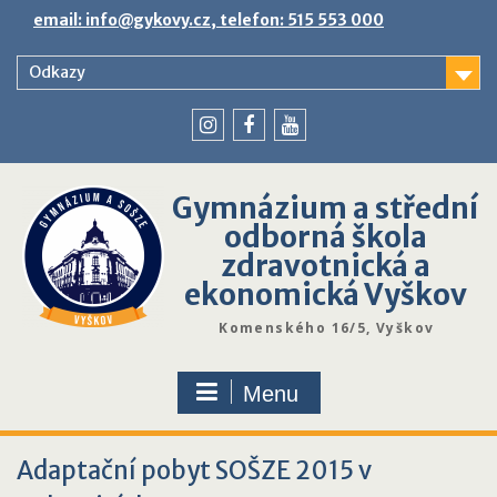
Skip
email: info@gykovy.cz, telefon: 515 553 000
to
content
Odkazy
youtube
instagram
facebook
Gymnázium a střední
odborná škola
zdravotnická a
ekonomická Vyškov
Komenského 16/5, Vyškov
Menu
Adaptační pobyt SOŠZE 2015 v