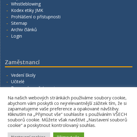
Whistleblowing
Kodex etiky JMK
Prohlášení o přístupnosti
Sitemap
Archiv článků
Login
Zaměstnanci
Vedení školy
Učitelé
Provozní zaměstnanci
Volná místa
Na našich webových stránkách používáme soubory cookie,
Napište nám
abychom vám poskytli co nejrelevantnější zážitek tím, že si
zapamatujeme vaše preference a opakované návštěvy.
Kliknutím na „Přijmout vše“ souhlasíte s používáním VŠECH
souborů cookie. Můžete však navštívit „Nastavení souborů
cookie“ a poskytnout kontrolovaný souhlas.
Copyright. All rights reserved.
Proudly powered by WordPress
|
Education Hub by
WEN