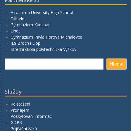
Partnerské SŠ
Hiroshima University High School
Döbeln
Gymnázium Karlsbad
Linec
Gymnázium Pavla Horova Michalovce
IES Broch i Llop
Střední škola polytechnická Vyškov
Hledat
Hledat
Služby
Ke stažení
Pronájem
Poskytování informací
GDPR
Pojištění žáků