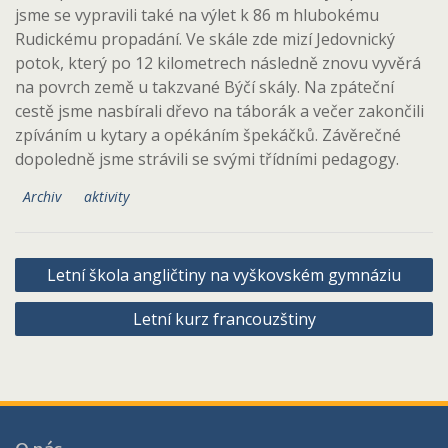
jsme se vypravili také na výlet k 86 m hlubokému
Rudickému propadání. Ve skále zde mizí Jedovnický
potok, který po 12 kilometrech následně znovu vyvěrá
na povrch země u takzvané Býčí skály. Na zpáteční
cestě jsme nasbírali dřevo na táborák a večer zakončili
zpíváním u kytary a opékáním špekáčků. Závěrečné
dopoledně jsme strávili se svými třídními pedagogy.
Archiv
aktivity
Navigace
Letní škola angličtiny na vyškovském gymnáziu
pro
Letní kurz francouzštiny
příspěvek