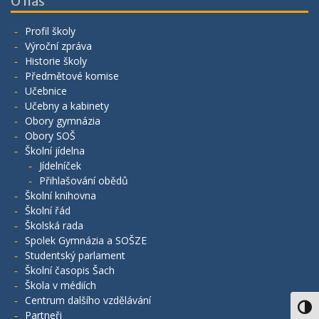
O nás
Profil školy
Výroční zpráva
Historie školy
Předmětové komise
Učebnice
Učebny a kabinety
Obory gymnázia
Obory SOŠ
Školní jídelna
Jídelníček
Přihlašování obědů
Školní knihovna
Školní řád
Školská rada
Spolek Gymnázia a SOŠZE
Studentský parlament
Školní časopis Šach
Škola v médiích
Centrum dalšího vzdělávání
Toggl
Partneři