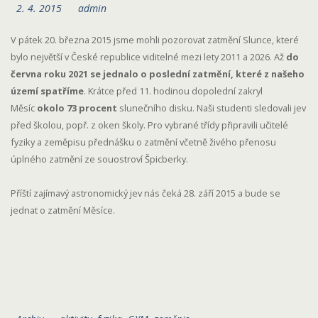
2. 4. 2015
admin
V pátek 20. března 2015 jsme mohli pozorovat zatmění Slunce, které
bylo největší v České republice viditelné mezi lety 2011 a 2026. Až
do
června roku 2021 se jednalo o poslední zatmění, které z našeho
území spatříme
. Krátce před 11. hodinou dopolední zakryl
Měsíc
okolo 73 procent
slunečního disku. Naši studenti sledovali jev
před školou, popř. z oken školy. Pro vybrané třídy připravili učitelé
fyziky a zeměpisu přednášku o zatmění včetně živého přenosu
úplného zatmění ze souostroví Špicberky.
Příští zajímavý astronomický jev nás čeká 28. září 2015 a bude se
jednat o zatmění Měsíce.