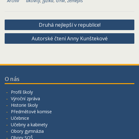
Archiv
aktivity
,
fyzika
,
GYM
,
zeměpis
Navigace
Druhá nejlepší v republice!
pro
Autorské čtení Anny Kunštekové
příspěvek
O nás
Profil školy
Výroční zpráva
Historie školy
Předmětové komise
Učebnice
Učebny a kabinety
Obory gymnázia
Obory SOŠ