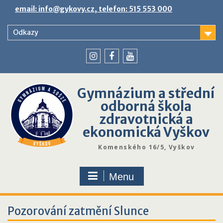
Skip
email: info@gykovy.cz, telefon: 515 553 000
to
content
Odkazy
youtube
instagram
facebook
Gymnázium a střední
odborná škola
zdravotnická a
ekonomická Vyškov
Komenského 16/5, Vyškov
Menu
Pozorování zatmění Slunce