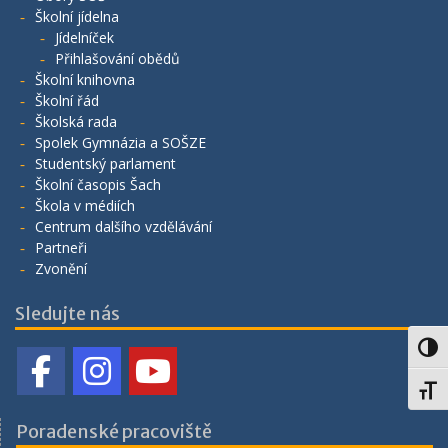
Školní jídelna
Jídelníček
Přihlašování obědů
Školní knihovna
Školní řád
Školská rada
Spolek Gymnázia a SOŠZE
Studentský parlament
Školní časopis Šach
Škola v médiích
Centrum dalšího vzdělávání
Partneři
Zvonění
Sledujte nás
Toggl
Toggl
Poradenské pracoviště