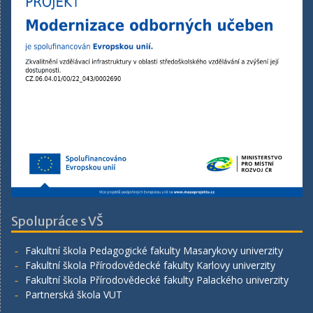
Spolupráce s VŠ
Fakultní škola Pedagogické fakulty Masarykovy univerzity
Fakultní škola Přírodovědecké fakulty Karlovy univerzity
Fakultní škola Přírodovědecké fakulty Palackého univerzity
Partnerská škola VUT