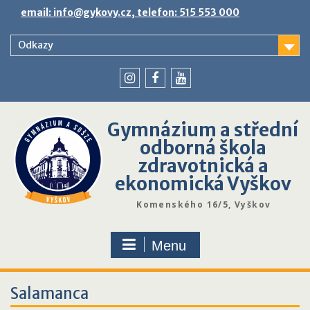
Skip
email: info@gykovy.cz, telefon: 515 553 000
to
content
Odkazy
youtube
instagram
facebook
Gymnázium a střední
odborná škola
zdravotnická a
ekonomická Vyškov
Komenského 16/5, Vyškov
Menu
Salamanca