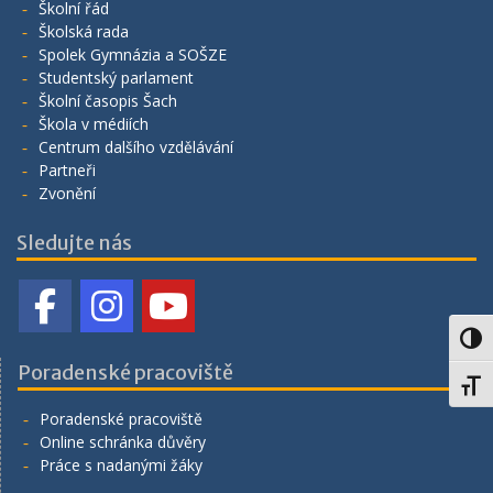
Školní řád
Školská rada
Spolek Gymnázia a SOŠZE
Studentský parlament
Školní časopis Šach
Škola v médiích
Centrum dalšího vzdělávání
Partneři
Zvonění
Sledujte nás
Toggl
Poradenské pracoviště
Toggl
Poradenské pracoviště
Online schránka důvěry
Práce s nadanými žáky