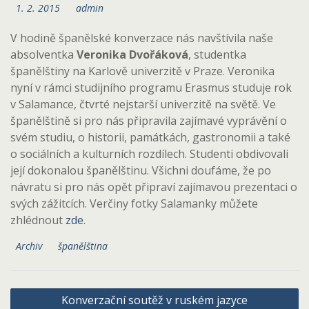
1. 2. 2015
admin
V hodině španělské konverzace nás navštívila naše
absolventka
Veronika Dvořáková
, studentka
španělštiny na Karlově univerzitě v Praze. Veronika
nyní v rámci studijního programu Erasmus studuje rok
v Salamance, čtvrté nejstarší univerzitě na světě. Ve
španělštině si pro nás připravila zajímavé vyprávění o
svém studiu, o historii, památkách, gastronomii a také
o sociálních a kulturních rozdílech. Studenti obdivovali
její dokonalou španělštinu. Všichni doufáme, že po
návratu si pro nás opět připraví zajímavou prezentaci o
svých zážitcích. Verčiny fotky Salamanky můžete
zhlédnout
zde
.
Archiv
španělština
Navigace
Konverzační soutěž v ruském jazyce