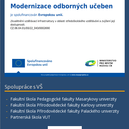
Spolupráce s VŠ
Fakultní škola Pedagogické fakulty Masarykovy univerzity
Fakultní škola Přírodovědecké fakulty Karlovy univerzity
Fakultní škola Přírodovědecké fakulty Palackého univerzity
Partnerská škola VUT