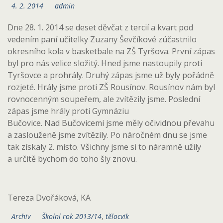
4. 2. 2014
admin
Dne 28. 1. 2014 se deset děvčat z tercií a kvart pod
vedením paní učitelky Zuzany Ševčíkové zúčastnilo
okresního kola v basketbale na ZŠ Tyršova. První zápas
byl pro nás velice složitý. Hned jsme nastoupily proti
Tyršovce a prohrály. Druhý zápas jsme už byly pořádně
rozjeté. Hrály jsme proti ZŠ Rousínov. Rousínov nám byl
rovnocenným soupeřem, ale zvítězily jsme. Poslední
zápas jsme hrály proti Gymnáziu
Bučovice. Nad Bučovicemi jsme měly očividnou převahu
a zaslouženě jsme zvítězily. Po náročném dnu se jsme
tak získaly 2. místo. Všichny jsme si to náramně užily
a určitě bychom do toho šly znovu.
Tereza Dvořáková, KA
Archiv
Školní rok 2013/14
,
tělocvik