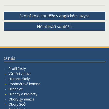
Navigace
Školní kolo soutěže v anglickém jazyce
pro
Němčináři soutěžili
příspěvek
O nás
Profil školy
Výroční zpráva
Historie školy
Předmětové komise
Učebnice
Učebny a kabinety
Obory gymnázia
Obory SOŠ