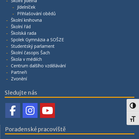
Školní jídelna
Jídelníček
Přihlašování obědů
Školní knihovna
Školní řád
Školská rada
Spolek Gymnázia a SOŠZE
Studentský parlament
Školní časopis Šach
Škola v médiích
Centrum dalšího vzdělávání
Partneři
Zvonění
Sledujte nás
Toggl
Toggl
Poradenské pracoviště