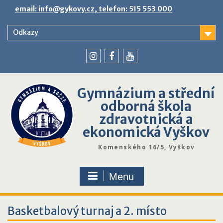
Skip
email: info@gykovy.cz, telefon: 515 553 000
to
content
Odkazy
youtube
instagram
facebook
Gymnázium a střední
odborná škola
zdravotnická a
ekonomická Vyškov
Komenského 16/5, Vyškov
Menu
Basketbalový turnaj a 2. místo