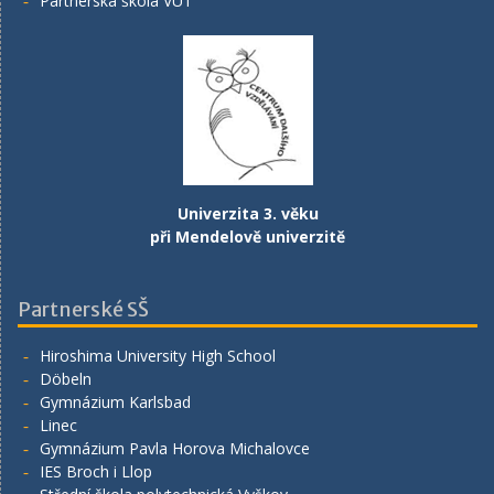
Partnerská škola VUT
Univerzita 3. věku
při Mendelově univerzitě
Partnerské SŠ
Hiroshima University High School
Döbeln
Gymnázium Karlsbad
Linec
Gymnázium Pavla Horova Michalovce
IES Broch i Llop