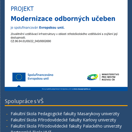
Spolupráce s VŠ
Fakultní škola Pedagogické fakulty Masarykovy univerzity
Fakultní škola Přírodovědecké fakulty Karlovy univerzity
Fakultní škola Přírodovědecké fakulty Palackého univerzity