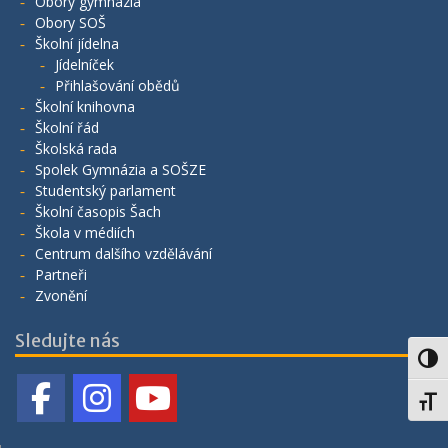
Obory gymnázia
Obory SOŠ
Školní jídelna
Jídelníček
Přihlašování obědů
Školní knihovna
Školní řád
Školská rada
Spolek Gymnázia a SOŠZE
Studentský parlament
Školní časopis Šach
Škola v médiích
Centrum dalšího vzdělávání
Partneři
Zvonění
Sledujte nás
Toggl
Toggl