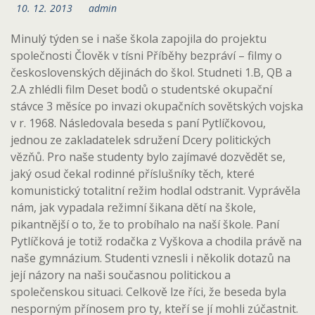
10. 12. 2013
admin
Minulý týden se i naše škola zapojila do projektu
společnosti Člověk v tísni Příběhy bezpráví – filmy o
československých dějinách do škol. Studneti 1.B, QB a
2.A zhlédli film Deset bodů o studentské okupační
stávce 3 měsíce po invazi okupačních sovětských vojska
v r. 1968. Následovala beseda s paní Pytlíčkovou,
jednou ze zakladatelek sdružení Dcery politických
vězňů. Pro naše studenty bylo zajímavé dozvědět se,
jaký osud čekal rodinné příslušníky těch, které
komunistický totalitní režim hodlal odstranit. Vyprávěla
nám, jak vypadala režimní šikana dětí na škole,
pikantnější o to, že to probíhalo na naší škole. Paní
Pytlíčková je totiž rodačka z Vyškova a chodila právě na
naše gymnázium. Studenti vznesli i několik dotazů na
její názory na naši současnou politickou a
společenskou situaci. Celkově lze říci, že beseda byla
nesporným přínosem pro ty, kteří se jí mohli zúčastnit.