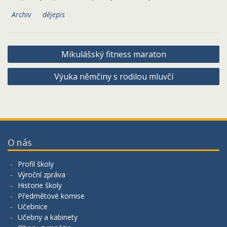
Archiv
dějepis
Navigace
Mikulášský fitness maraton
pro
Výuka němčiny s rodilou mluvčí
příspěvek
O nás
Profil školy
Výroční zpráva
Historie školy
Předmětové komise
Učebnice
Učebny a kabinety