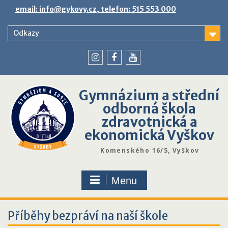
Skip
email: info@gykovy.cz, telefon: 515 553 000
to
content
Odkazy
youtube
instagram
facebook
Gymnázium a střední
odborná škola
zdravotnická a
ekonomická Vyškov
Komenského 16/5, Vyškov
Menu
Příběhy bezpráví na naší škole