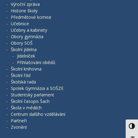
Výroční zpráva
Historie školy
Předmětové komise
Učebnice
Učebny a kabinety
Obory gymnázia
Obory SOŠ
Školní jídelna
Jídelníček
Přihlašování obědů
Školní knihovna
Školní řád
Školská rada
Spolek Gymnázia a SOŠZE
Studentský parlament
Školní časopis Šach
Škola v médiích
Centrum dalšího vzdělávání
Partneři
Zvonění
Toggl