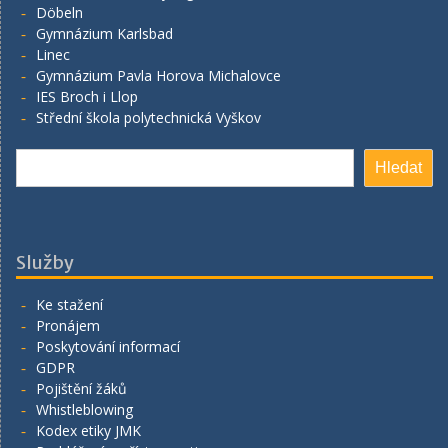
Döbeln
Gymnázium Karlsbad
Linec
Gymnázium Pavla Horova Michalovce
IES Broch i Llop
Střední škola polytechnická Vyškov
Hledat
Hledat
Služby
Ke stažení
Pronájem
Poskytování informací
GDPR
Pojištění žáků
Whistleblowing
Kodex etiky JMK