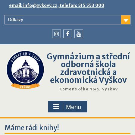
Skip
email: info@gykovy.cz, telefon: 515 553 000
to
content
Odkazy
youtube
instagram
facebook
Gymnázium a střední
odborná škola
zdravotnická a
ekonomická Vyškov
Komenského 16/5, Vyškov
Menu
Máme rádi knihy!