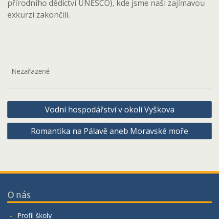
přírodního dědictví UNESCO), kde jsme naši zajímavou
exkurzi zakončili.
Nezařazené
Navigace
Vodní hospodářství v okolí Vyškova
pro
Romantika na Pálavě aneb Moravské moře
příspěvek
O nás
Profil školy