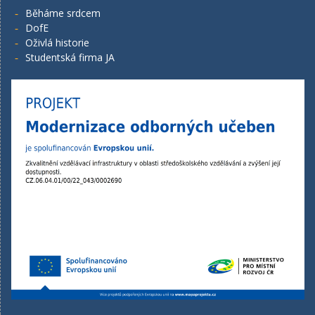
Běháme srdcem
DofE
Oživlá historie
Studentská firma JA