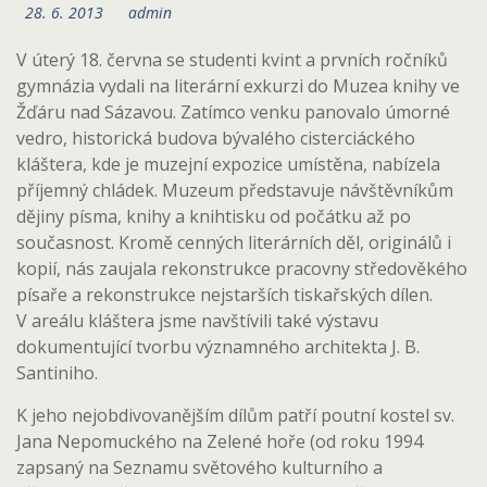
28. 6. 2013
admin
V úterý 18. června se studenti kvint a prvních ročníků
gymnázia vydali na literární exkurzi do Muzea knihy ve
Žďáru nad Sázavou. Zatímco venku panovalo úmorné
vedro, historická budova bývalého cisterciáckého
kláštera, kde je muzejní expozice umístěna, nabízela
příjemný chládek. Muzeum představuje návštěvníkům
dějiny písma, knihy a knihtisku od počátku až po
současnost. Kromě cenných literárních děl, originálů i
kopií, nás zaujala rekonstrukce pracovny středověkého
písaře a rekonstrukce nejstarších tiskařských dílen.
V areálu kláštera jsme navštívili také výstavu
dokumentující tvorbu významného architekta J. B.
Santiniho.
K jeho nejobdivovanějším dílům patří poutní kostel sv.
Jana Nepomuckého na Zelené hoře (od roku 1994
zapsaný na Seznamu světového kulturního a