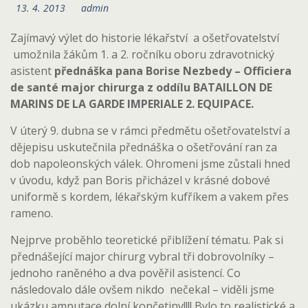
13. 4. 2013
admin
Zajímavý výlet do historie lékařství a ošetřovatelství
umožnila žákům 1. a 2. ročníku oboru zdravotnický
asistent
přednáška pana Borise Nezbedy – Officiera
de santé major chirurga z oddílu BATAILLON DE
MARINS DE LA GARDE IMPERIALE 2. EQUIPACE.
V úterý 9. dubna se v rámci předmětu ošetřovatelství a
dějepisu uskutečnila přednáška o ošetřování ran za
dob napoleonských válek. Ohromeni jsme zůstali hned
v úvodu, když pan Boris přicházel v krásné dobové
uniformě s kordem, lékařským kufříkem a vakem přes
rameno.
Nejprve proběhlo teoretické přiblížení tématu. Pak si
přednášející major chirurg vybral tři dobrovolníky –
jednoho raněného a dva pověřil asistencí. Co
následovalo dále ovšem nikdo nečekal – viděli jsme
ukázku amputace dolní končetiny!!!! Bylo to realistické a