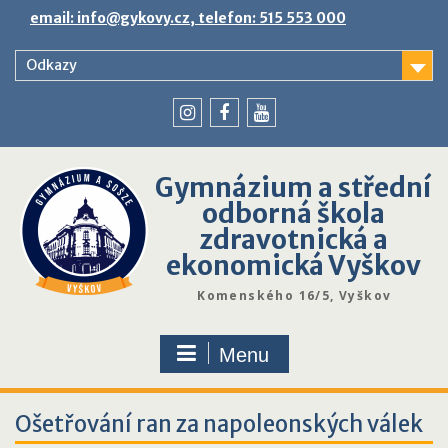
Skip
email: info@gykovy.cz, telefon: 515 553 000
to
content
Odkazy
youtube
instagram
facebook
Gymnázium a střední
odborná škola
zdravotnická a
ekonomická Vyškov
Komenského 16/5, Vyškov
Menu
Ošetřování ran za napoleonských válek