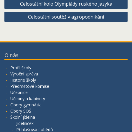
Celostátní kolo Olympiády ruského jazyka
pro
Celostátní soutěž v agropodnikání
příspěvek
O nás
Profil školy
Výroční zpráva
Historie školy
Předmětové komise
Učebnice
Učebny a kabinety
Obory gymnázia
Obory SOŠ
Školní jídelna
Jídelníček
Přihlašování obědů