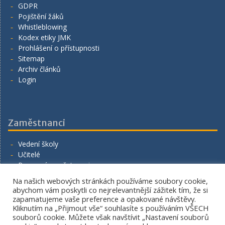
GDPR
Pojištění žáků
Whistleblowing
Kodex etiky JMK
Prohlášení o přístupnosti
Sitemap
Archiv článků
Login
Zaměstnanci
Vedení školy
Učitelé
Provozní zaměstnanci
Volná místa
Na našich webových stránkách používáme soubory cookie,
Napište nám
abychom vám poskytli co nejrelevantnější zážitek tím, že si
zapamatujeme vaše preference a opakované návštěvy.
Kliknutím na „Přijmout vše“ souhlasíte s používáním VŠECH
souborů cookie. Můžete však navštívit „Nastavení souborů