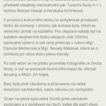
předvedl mladinký mezinárodní pár Taneční školy H + L
Vyškov Marian Hlaváč a Vendulka Hrčiríková.
V prostoru kulturního domu se pohybovali prodavači
lístků do tomboly. I přesto, jak bohatá byla, štěstí se
nemohlo usmát na každého. Pro zlepšení nálady byl na
každém nevýherním lístku alespoň citát. Všichni
spokojení výherci si své ceny přebraly z rukou Mgr.
Danuše Wetterové a Mgr. Renaty Máslové, které se o
tombolu po celou dobu plesu staraly.
Po celý večer se na pódiu promítaly fotografie ze života
školy, o což se postarali školní informatici Bc. Michal
Boudný a RNDr. Jiří Hájek.
Bary byly plně zásobeny a připraveny na velké
množství návštěvníků, takže nikomu nic nechybělo.
Účast na plese byla velká. Domů jsme odcházeli
spokojeni a s úsměvem na rtech. Velké dík patří všem