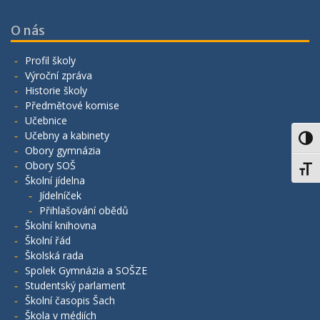
O nás
Profil školy
Výroční zpráva
Historie školy
Předmětové komise
Učebnice
Učebny a kabinety
Toggl
Obory gymnázia
Obory SOŠ
Toggl
Školní jídelna
Jídelníček
Přihlašování obědů
Školní knihovna
Školní řád
Školská rada
Spolek Gymnázia a SOŠZE
Studentský parlament
Školní časopis Šach
Škola v médiích