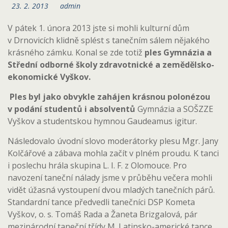
23. 2. 2013
admin
V pátek 1. února 2013 jste si mohli kulturní dům
v Drnovicích klidně splést s tanečním sálem nějakého
krásného zámku. Konal se zde totiž
ples Gymnázia a
Střední odborné školy zdravotnické a zemědělsko-
ekonomické Vyškov.
Ples byl jako obvykle zahájen krásnou polonézou
v podání studentů i absolventů
Gymnázia a SOŠZZE
Vyškov a studentskou hymnou Gaudeamus igitur.
Následovalo úvodní slovo moderátorky plesu Mgr. Jany
Kolčářové a zábava mohla začít v plném proudu. K tanci
i poslechu hrála skupina L. I. F. z Olomouce. Pro
navození taneční nálady jsme v průběhu večera mohli
vidět úžasná vystoupení dvou mladých tanečních párů.
Standardní tance předvedli tanečníci DSP Kometa
Vyškov, o. s. Tomáš Rada a Žaneta Brizgalová, pár
mezinárodní taneční třídy M. Latinsko-americké tance