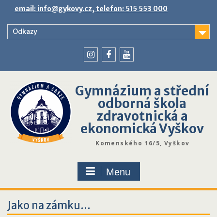
Skip
email: info@gykovy.cz, telefon: 515 553 000
to
content
Odkazy
youtube
instagram
facebook
Gymnázium a střední
odborná škola
zdravotnická a
ekonomická Vyškov
Komenského 16/5, Vyškov
Menu
Jako na zámku…