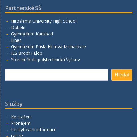
Partnerské SŠ
Hiroshima University High School
Döbeln
Gymnázium Karlsbad
Linec
Gymnázium Pavla Horova Michalovce
IES Broch i Llop
Střední škola polytechnická Vyškov
Hledat
Hledat
Služby
Ke stažení
Pronájem
Poskytování informací
GDPR