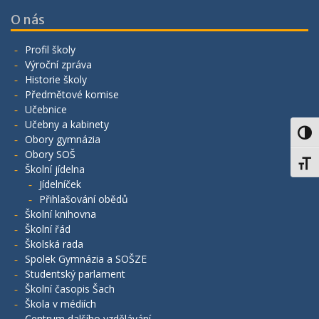
O nás
Profil školy
Výroční zpráva
Historie školy
Předmětové komise
Učebnice
Učebny a kabinety
Toggl
Obory gymnázia
Obory SOŠ
Toggl
Školní jídelna
Jídelníček
Přihlašování obědů
Školní knihovna
Školní řád
Školská rada
Spolek Gymnázia a SOŠZE
Studentský parlament
Školní časopis Šach
Škola v médiích
Centrum dalšího vzdělávání