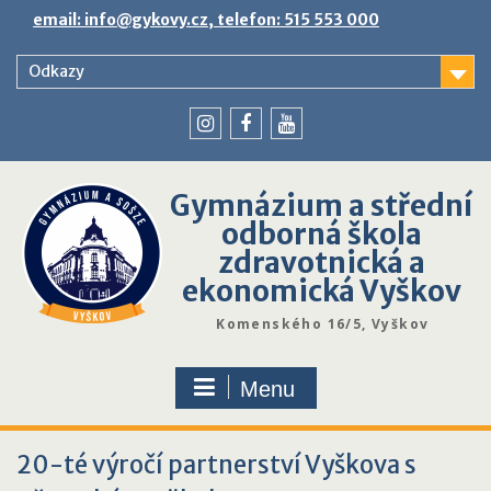
Skip
email: info@gykovy.cz, telefon: 515 553 000
to
content
Odkazy
youtube
instagram
facebook
Gymnázium a střední
odborná škola
zdravotnická a
ekonomická Vyškov
Komenského 16/5, Vyškov
Menu
20-té výročí partnerství Vyškova s