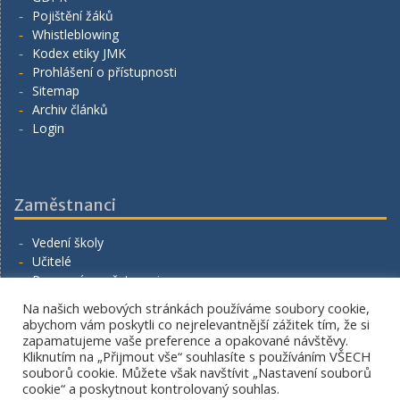
Pojištění žáků
Whistleblowing
Kodex etiky JMK
Prohlášení o přístupnosti
Sitemap
Archiv článků
Login
Zaměstnanci
Vedení školy
Učitelé
Provozní zaměstnanci
Volná místa
Na našich webových stránkách používáme soubory cookie,
Napište nám
abychom vám poskytli co nejrelevantnější zážitek tím, že si
zapamatujeme vaše preference a opakované návštěvy.
Kliknutím na „Přijmout vše“ souhlasíte s používáním VŠECH
souborů cookie. Můžete však navštívit „Nastavení souborů
cookie“ a poskytnout kontrolovaný souhlas.
Copyright. All rights reserved.