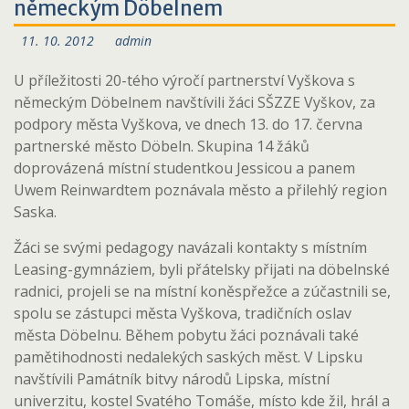
německým Döbelnem
11. 10. 2012
admin
U příležitosti 20-tého výročí partnerství Vyškova s
německým Döbelnem navštívili žáci SŠZZE Vyškov, za
podpory města Vyškova, ve dnech 13. do 17. června
partnerské město Döbeln. Skupina 14 žáků
doprovázená místní studentkou Jessicou a panem
Uwem Reinwardtem poznávala město a přilehlý region
Saska.
Žáci se svými pedagogy navázali kontakty s místním
Leasing-gymnáziem, byli přátelsky přijati na döbelnské
radnici, projeli se na místní koněspřežce a zúčastnili se,
spolu se zástupci města Vyškova, tradičních oslav
města Döbelnu. Během pobytu žáci poznávali také
pamětihodnosti nedalekých saských měst. V Lipsku
navštívili Památník bitvy národů Lipska, místní
univerzitu, kostel Svatého Tomáše, místo kde žil, hrál a