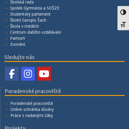
Školská rada
Spolek Gymnázia a SOŠZE
Toggl
Studentský parlament
Školní časopis Šach
Toggl
Škola v médiích
Centrum dalšího vzdělávání
Partneři
Zvonění
Sledujte nás
Poradenské pracoviště
Poradenské pracoviště
Online schránka důvěry
Práce s nadanými žáky
Projekty