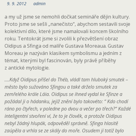
9. 9. 2012
admin
a my už jsme se nemohli dočkat semináře dějin kultury.
Proto jsme se sešli „nanečisto“, abychom sestavili svoje
kolektivní dílo, které jsme namalovali koncem školního
roku. Tentokrát jsme si zvolili k přezvětšení obraz
Oidipus a Sfinga od malíře Gustava Moreaua. Gustav
Moreau je nazýván klasikem symbolismu a jedním z
témat, kterými byl fascinován, byly právě příběhy
z antické mytologie.
….Když Oidipus přišel do Théb, vládl tam hluboký smutek –
město bylo sužováno Sfingou a také drželo smutek za
zemřelého krále Láia. Oidipus se ihned vydal ke Sfinze a
požádal ji o hádanku, jejíž znění bylo takovéto: “ Kdo chodí
ráno po čtyřech, v poledne po dvou a večer po třech?“ Každé
inteligentní stvoření ví, že to je člověk, a protože Oidipus
nebyl žádný hlupák, odpověděl správně. Sfinga hlasitě
zaúpěla a vrhla se ze skály do moře. Osudem jí totiž bylo