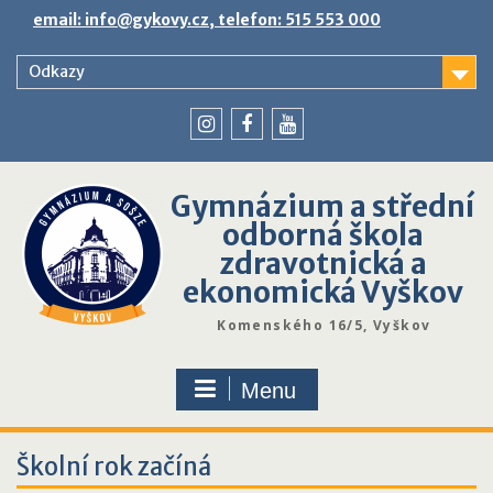
Skip
email: info@gykovy.cz, telefon: 515 553 000
to
content
Odkazy
youtube
instagram
facebook
Gymnázium a střední
odborná škola
zdravotnická a
ekonomická Vyškov
Komenského 16/5, Vyškov
Menu
Školní rok začíná