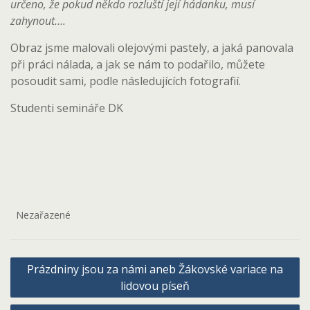
určeno, že pokud někdo rozluští její hádanku, musí
zahynout….
Obraz jsme malovali olejovými pastely, a jaká panovala
při práci nálada, a jak se nám to podařilo, můžete
posoudit sami, podle následujících fotografií.
Studenti semináře DK
Nezařazené
Navigace
Prázdniny jsou za námi aneb Žákovské variace na
pro
lidovou píseň
příspěvek