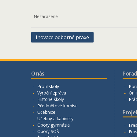
Nezařazené
Navigace
Inovace odborné praxe
pro
příspěvek
O nás
Porad
Profil školy
Por
Výroční zpráva
Onli
Historie školy
Prá
Předmětové komise
Učebnice
Proje
Učebny a kabinety
Obory gymnázia
Era
Obory SOŠ
Era