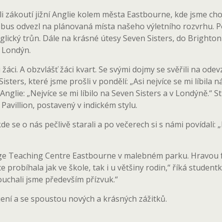
i zákoutí jižní Anglie kolem města Eastbourne, kde jsme ch
us odvezl na plánovaná místa našeho výletního rozvrhu. Pod
nglický trůn. Dále na krásné útesy Seven Sisters, do Brighto
l Londýn.
žáci. A obzvlášť žáci kvart. Se svými dojmy se svěřili na odev
isters, které jsme prošli v pondělí: „Asi nejvíce se mi líbila
Anglie: „Nejvíce se mi líbilo na Seven Sisters a v Londýně.“ 
Pavillion, postavený v indickém stylu.
 se o nás pečlivě starali a po večerech si s námi povídali: „Ma
age Teaching Centre Eastbourne v malebném parku. Hravou f
robíhala jak ve škole, tak i u většiny rodin,“ říká studentka 
uchali jsme především přízvuk.“
ojení a se spoustou nových a krásných zážitků.