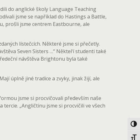
odili do anglické školy Language Teaching
ívali jsme se například do Hastings a Battle,
nu, prošli jsme centrem Eastbourne, ale
zdaných lístečcích. Některé jsme si přečetly.
 návštěva Seven Sisters …“ Někteří studenti také
Středeční návštěva Brightonu byla také
jí úplně jiné tradice a zvyky, jinak žijí, ale
ormou jsme si procvičovali především naše
tercie. „Angličtinu jsme si procvičili ve všech
Toggl
Toggl