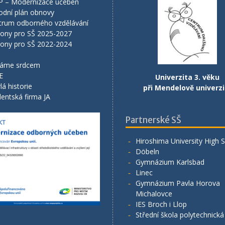
P – Modernizace učeben
odní plán obnovy
trum odborného vzdělávání
lony pro SŠ 2025-2027
lony pro SŠ 2022-2024
áme srdcem
E
Univerzita 3. věku
lá historie
při Mendelově univerzi
entská firma JA
Partnerské SŠ
Hiroshima University High 
Döbeln
Gymnázium Karlsbad
Linec
Gymnázium Pavla Horova
Michalovce
IES Broch i Llop
Střední škola polytechnick