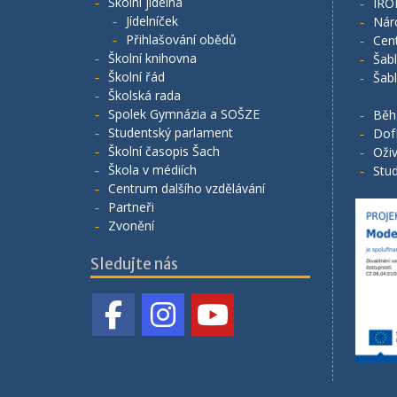
Školní jídelna
IRO
Jídelníček
Nár
Přihlašování obědů
Cen
Školní knihovna
Šab
Školní řád
Šab
Školská rada
Spolek Gymnázia a SOŠZE
Běh
Studentský parlament
Dof
Školní časopis Šach
Oživ
Škola v médiích
Stud
Centrum dalšího vzdělávání
Partneři
Zvonění
Sledujte nás