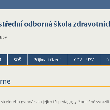
třední odborná škola zdravotnic
škov
M
SOŠ
Přijímací řízení
CDV – U3V
F
urne
víceletého gymnázia a jejich tři pedagogy. Společně vyrazil