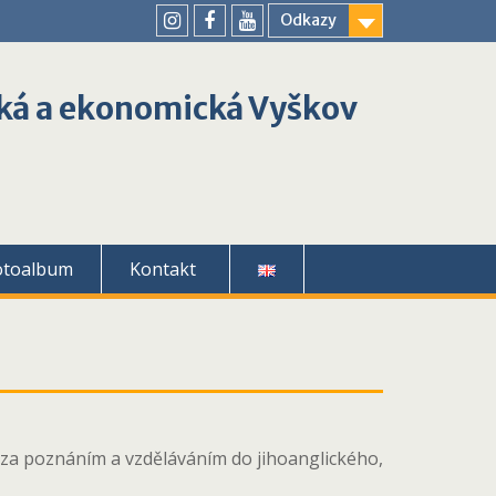
Odkazy
youtube
instagram
facebook
ká a ekonomická Vyškov
otoalbum
Kontakt
i za poznáním a vzděláváním do jihoanglického,