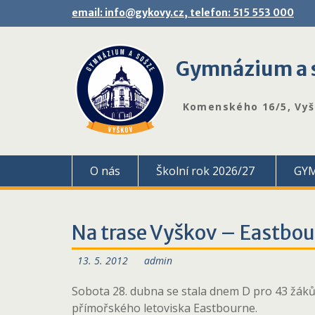
Skip
email: info@gykovy.cz, telefon: 515 553 000
to
content
Gymnázium a s
Komenského 16/5, Vy
O nás
Školní rok 2026/27
GY
Na trase Vyškov – Eastbo
13. 5. 2012
admin
Sobota 28. dubna se stala dnem D pro 43 žáků 
přímořského letoviska Eastbourne.