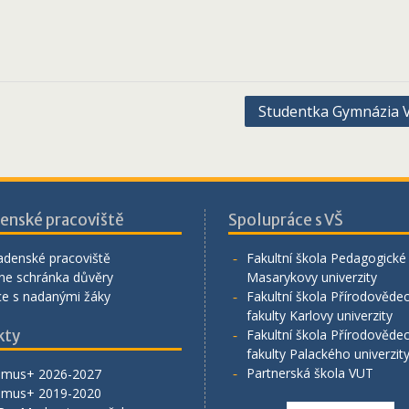
Studentka Gymnázia V
enské pracoviště
Spolupráce s VŠ
adenské pracoviště
Fakultní škola Pedagogické 
ne schránka důvěry
Masarykovy univerzity
ce s nadanými žáky
Fakultní škola Přírodověde
fakulty Karlovy univerzity
kty
Fakultní škola Přírodověde
fakulty Palackého univerzit
Partnerská škola VUT
smus+ 2026-2027
smus+ 2019-2020