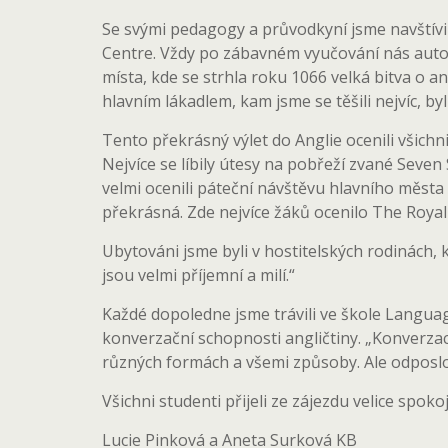
Se svými pedagogy a průvodkyní jsme navštívil
Centre. Vždy po zábavném vyučování nás autob
místa, kde se strhla roku 1066 velká bitva o a
hlavním lákadlem, kam jsme se těšili nejvíc, by
Tento překrásný výlet do Anglie ocenili všichni 
Nejvíce se líbily útesy na pobřeží zvané Seven S
velmi ocenili páteční návštěvu hlavního města 
překrásná. Zde nejvíce žáků ocenilo The Royal 
Ubytováni jsme byli v hostitelských rodinách, kde
jsou velmi příjemní a milí.“
Každé dopoledne jsme trávili ve škole Langu
konverzační schopnosti angličtiny. „Konverzace p
různých formách a všemi způsoby. Ale odposlo
Všichni studenti přijeli ze zájezdu velice spok
Lucie Pinková a Aneta Surková KB