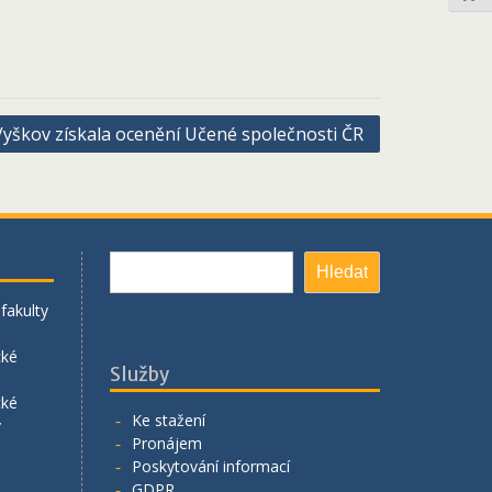
yškov získala ocenění Učené společnosti ČR
Hledat
Hledat
fakulty
cké
Služby
cké
Ke stažení
y
Pronájem
Poskytování informací
GDPR