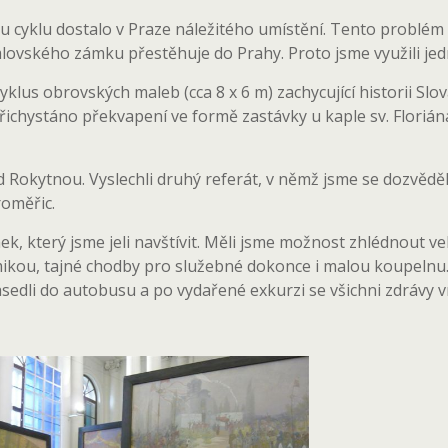
cyklu dostalo v Praze náležitého umístění. Tento problém s
mlovského zámku přestěhuje do Prahy. Proto jsme využili jed
cyklus obrovských maleb (cca 8 x 6 m) zachycující historii Slo
řichystáno překvapení ve formě zastávky u kaple sv. Flor
d Rokytnou. Vyslechli druhý referát, v němž jsme se dozvěděl
roměřic.
, který jsme jeli navštívit. Měli jsme možnost zhlédnout ve
kou, tajné chodby pro služebné dokonce i malou koupelnu
dli do autobusu a po vydařené exkurzi se všichni zdrávy vr