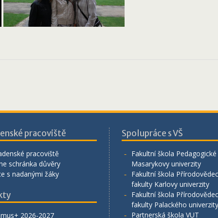
enské pracoviště
Spolupráce s VŠ
adenské pracoviště
Fakultní škola Pedagogické 
ne schránka důvěry
Masarykovy univerzity
ce s nadanými žáky
Fakultní škola Přírodověde
fakulty Karlovy univerzity
kty
Fakultní škola Přírodověde
fakulty Palackého univerzit
Partnerská škola VUT
smus+ 2026-2027