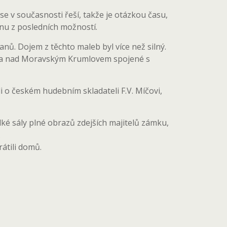
e v současnosti řeší, takže je otázkou času,
nu z posledních možností.
vanů. Dojem z těchto maleb byl více než silný.
iána nad Moravským Krumlovem spojené s
i o českém hudebním skladateli F.V. Míčovi,
lké sály plné obrazů zdejších majitelů zámku,
.
átili domů.