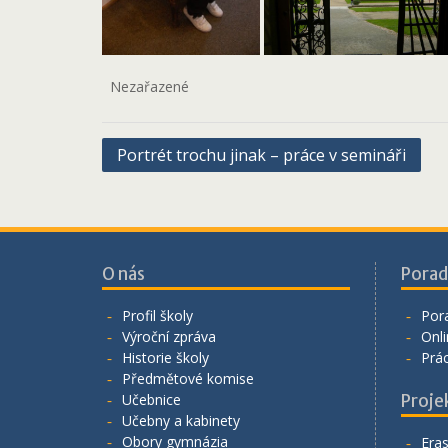
Nezařazené
Navigace
Portrét trochu jinak – práce v semináři
pro
příspěvek
O nás
Porad
Profil školy
Por
Výroční zpráva
Onli
Historie školy
Prá
Předmětové komise
Učebnice
Proje
Učebny a kabinety
Obory gymnázia
Era