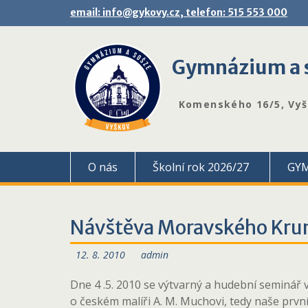
Skip
email: info@gykovy.cz, telefon: 515 553 000
to
content
Gymnázium a s
Komenského 16/5, Vy
O nás
Školní rok 2026/27
GY
Návštěva Moravského Krum
12. 8. 2010
admin
Dne 4 .5. 2010 se výtvarný a hudební seminář vy
o českém malíři A. M. Muchovi, tedy naše prv