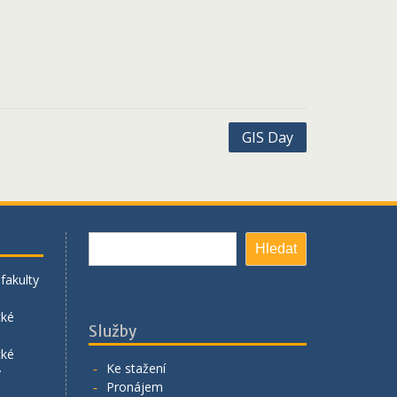
GIS Day
Hledat
Hledat
fakulty
cké
Služby
cké
Ke stažení
y
Pronájem