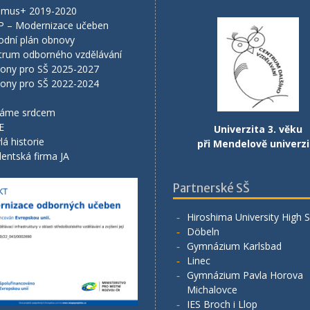
smus+ 2019-2020
P – Modernizace učeben
odní plán obnovy
trum odborného vzdělávání
lony pro SŠ 2025-2027
lony pro SŠ 2022-2024
áme srdcem
E
Univerzita 3. věku
lá historie
při Mendelově univerzi
entská firma JA
Partnerské SŠ
Hiroshima University High 
Döbeln
Gymnázium Karlsbad
Linec
Gymnázium Pavla Horova
Michalovce
IES Broch i Llop