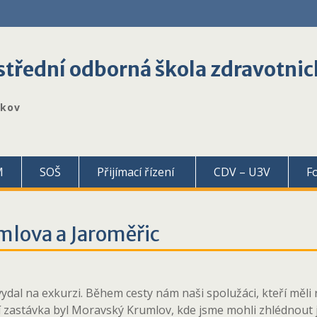
třední odborná škola zdravotnic
škov
M
SOŠ
Přijímací řízení
CDV – U3V
F
lova a Jaroměřic
dal na exkurzi. Během cesty nám naši spolužáci, kteří měli re
ní zastávka byl Moravský Krumlov, kde jsme mohli zhlédnout