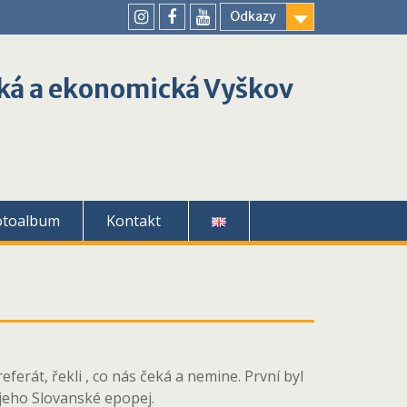
Odkazy
youtube
instagram
facebook
ká a ekonomická Vyškov
otoalbum
Kontakt
ferát, řekli , co nás čeká a nemine. První byl
 jeho Slovanské epopej.