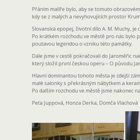
Přáním malíře bylo, aby se tomuto obrazovému 
kdy se z malých a nevyhovujících prostor Kru
Slovanská epopej, životní dílo A. M. Muchy, je 
Po krátkém rozchodu ve městě pro nás bylo p
poutavou legendou o vzniku této památky.
Dále jsme v cestě pokračovali do Jaroměřic na
který složil první českou operu – O původu Ja
Hlavní dominantou tohoto města je zdejší zámek
malé salonky s překrásným nábytkem a kerami
Po dalším rozchodu ve městě jsme nakonec nase
Peťa Juppová, Honza Derka, Domča Vlachová