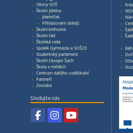
Obory SOŠ
Era
Školní jídelna
IRO
Jídelníček
Nár
Přihlašování obědů
Cen
Školní knihovna
Šab
Školní řád
Šab
Školská rada
Spolek Gymnázia a SOŠZE
Běh
Studentský parlament
Dof
Školní časopis Šach
Oživ
Škola v médiích
Stud
Centrum dalšího vzdělávání
Partneři
Zvonění
Sledujte nás