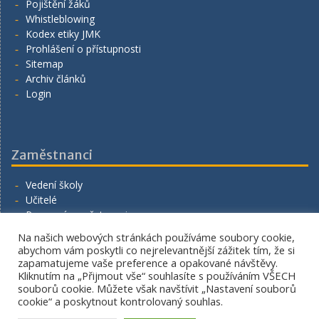
Pojištění žáků
Whistleblowing
Kodex etiky JMK
Prohlášení o přístupnosti
Sitemap
Archiv článků
Login
Zaměstnanci
Vedení školy
Učitelé
Provozní zaměstnanci
Volná místa
Na našich webových stránkách používáme soubory cookie,
Napište nám
abychom vám poskytli co nejrelevantnější zážitek tím, že si
zapamatujeme vaše preference a opakované návštěvy.
Kliknutím na „Přijmout vše“ souhlasíte s používáním VŠECH
souborů cookie. Můžete však navštívit „Nastavení souborů
cookie“ a poskytnout kontrolovaný souhlas.
Copyright. All rights reserved.