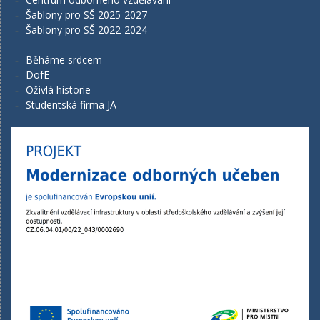
Šablony pro SŠ 2025-2027
Šablony pro SŠ 2022-2024
Běháme srdcem
DofE
Oživlá historie
Studentská firma JA