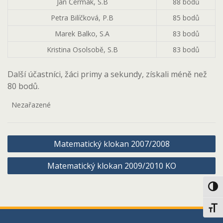
Jan Čermák, S.B
88 bodů
Petra Bilíčková, P.B
85 bodů
Marek Balko, S.A
83 bodů
Kristina Osolsobě, S.B
83 bodů
Další účastníci, žáci primy a sekundy, získali méně než
80 bodů.
Nezařazené
Navigace
Matematický klokan 2007/2008
pro
Matematický klokan 2009/2010 KO
příspěvek
Toggl
Toggl