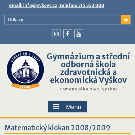
Skip
email: info@gykovy.cz, telefon: 515 553 000
to
content
Odkazy
youtube
instagram
facebook
Gymnázium a střední
odborná škola
zdravotnická a
ekonomická Vyškov
Komenského 16/5, Vyškov
Menu
Matematický klokan 2008/2009