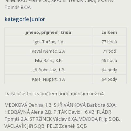
NEMERÁD Petr 8.OA, SPÁČIL Tomáš 7.MA, VRÁNA
Tomáš 8.OA
kategorie Junior
jméno, příjmení, třída
celkem
Igor Turčan, 1.A
77 bodů
Pavel Němec, 2.A
71 bod
Filip Balát, X.B
66 bodů
Jiří Bohuslav, 1.B
64 body
Karel Nippert, 1.A
64 body
Další účastníci s počtem bodů menším než 64:
MEDKOVÁ Denisa 1.B, SKŘIVÁNKOVÁ Barbora 6.XA,
HEDBÁVNÁ Alena 2.B, PITÁK David 6.XB, FLÁDR
Tomáš 2.A, STRŽÍNEK Václav 6.XA, VÉVODA Filip 5.QB,
VÁCLAVÍK Jiří 5.QB, PELZ Zdeněk 5.QB