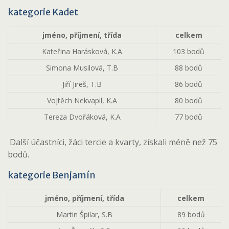
kategorie Kadet
jméno, příjmení, třída
celkem
Kateřina Harásková, K.A
103 bodů
Simona Musilová, T.B
88 bodů
Jiří Jireš, T.B
86 bodů
Vojtěch Nekvapil, K.A
80 bodů
Tereza Dvořáková, K.A
77 bodů
Další účastníci, žáci tercie a kvarty, získali méně než 75
bodů.
kategorie Benjamín
jméno, příjmení, třída
celkem
Martin Špilar, S.B
89 bodů