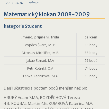
29. 7. 2010
admin
Matematický klokan 2008-2009
kategorie Student
jméno, příjmení, třída
celkem
Vojtěch Švarc, M. B
83 body
Miroslav Michlíček, M.B
83 body
Jakub Strnad, M.A
79 bodů
Petr Rotrekl, O.A
74 body
Lenka Zedníková, M.A
63 body
Další účastníci s počtem bodů menším než 60:
HRUBÝ Adam 7.MA, BOZDĚCHOVÁ Tereza
4.B, ROUBAL Martin 4.B, KUMROVÁ Kateřina M.A,