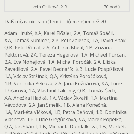
Iveta Oslíková, X.B
70 bodů
Další účastníci s počtem bodů menším než 70:
Adam Hrubý, X.A, Karel Flősler, 2.A, Tomáš Spáčil,
X.A, Tomáš Kummer, X.B, Petr Zalešák, 1.A, David Piták,
Q.B, Petr Dřímal, 2.A, Antonín Musil, 1.B, Zuzana
Pektorová, 2.A, Tereza Hegerová, 1.A, Michael Turčan,
2.A, Eva Nohejlová, 1.A, Michal Poročák, 2.A, Eliška
Zavadilová, 2.A, Pavel Bednařík, X.B, Lucie Pospíšilová,
1.A, Václav Stržínek, Q.A, Kristýna Poročáková,
1.B, Veronika Pelcová, 2.A, Jana Kužnárová, X.A, Lucie
Lžičařová, 1.A, Vlastimil Lakomý, Q.B, Tomáš Čech,
X.A, Anežka Hladká, 1.A, Václav Škvařil, 1.A, Martina
Vévodová, 2.A, Jan Smelik, 1.B, Alena Konečná,
1.A, Markéta Vlčková, 1.B, Petra Beňová, 1.B, Dominika
Vlachová, 1.B, Lucie Gregůrková, X.A, Marek Popelka,
Q.A, Jan Skácel, 1.B, Michaela Dundálková, 1.B, Markéta
Faltýnková, 2.A, Lucie Ondáková, 1.A, Lenka Kraváčková,