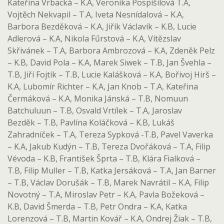
Kateřina Vrbacká – K.A, Veronika Pospíšilová T.A,
Vojtěch Nekvapil – T.A, Iveta Nesnídalová – K.A,
Barbora Bezděková – K.A, Jiřík Václavík – K.B, Lucie
Adlerová – K.A, Nikola Fűrstová – K.A, Vítězslav
Skřivánek – T.A, Barbora Ambrozová – K.A, Zdeněk Pelz
– K.B, David Pola – K.A, Marek Siwek – T.B, Jan Švehla –
T.B, Jiří Fojtík – T.B, Lucie Kalášková – K.A, Bořivoj Hirš –
K.A, Lubomír Richter – K.A, Jan Knob – T.A, Kateřina
Čermáková – K.A, Monika Jánská – T.B, Nomuun
Batchuluun – T.B, Osvald Vrtílek – T.A, Jaroslav
Bezděk – T.B, Pavlína Koláčková – K.B, Lukáš
Zahradníček – T.A, Tereza Sypková -T.B, Pavel Vaverka
– K.A, Jakub Kudýn – T.B, Tereza Dvořáková – T.A, Filip
Vévoda – K.B, František Šprta – T.B, Klára Fialková –
T.B, Filip Muller – T.B, Katka Jersáková – T.A, Jan Barner
– T.B, Václav Dorušák – T.B, Marek Navrátil – K.A, Filip
Novotný – T.A, Miroslav Petr – K.A, Pavla Božeková –
K.B, David Šmerda – T.B, Petr Ondra – K.A, Katka
Lorenzová – T.B, Martin Kovář – K.A, Ondrej Žiak – T.B,