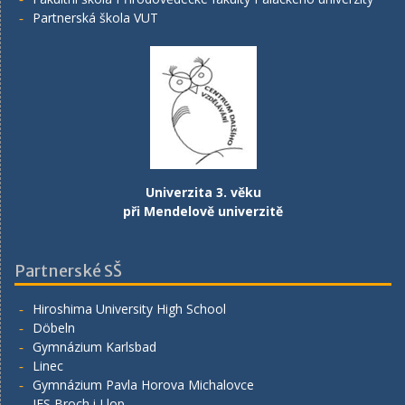
Partnerská škola VUT
Univerzita 3. věku
při Mendelově univerzitě
Partnerské SŠ
Hiroshima University High School
Döbeln
Gymnázium Karlsbad
Linec
Gymnázium Pavla Horova Michalovce
IES Broch i Llop