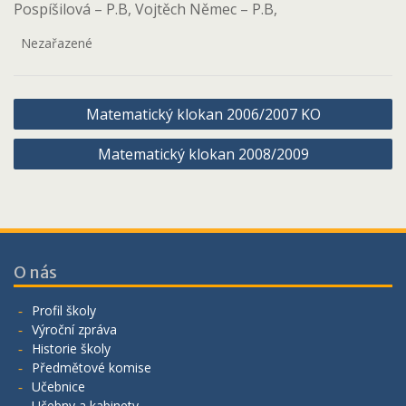
Pospíšilová – P.B, Vojtěch Němec – P.B,
Nezařazené
Navigace
Matematický klokan 2006/2007 KO
pro
Matematický klokan 2008/2009
příspěvek
O nás
Profil školy
Výroční zpráva
Historie školy
Předmětové komise
Učebnice
Učebny a kabinety