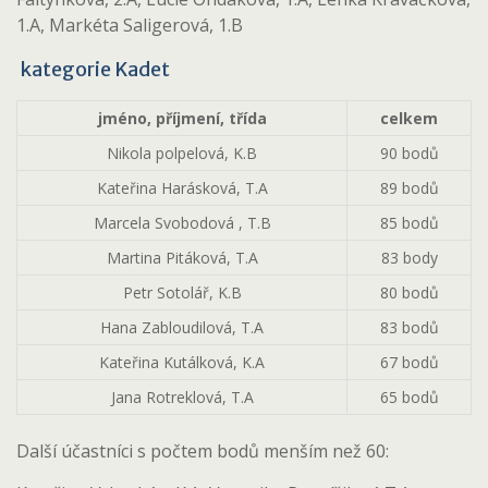
1.A, Markéta Saligerová, 1.B
kategorie Kadet
jméno, příjmení, třída
celkem
Nikola polpelová, K.B
90 bodů
Kateřina Harásková, T.A
89 bodů
Marcela Svobodová , T.B
85 bodů
Martina Pitáková, T.A
83 body
Petr Sotolář, K.B
80 bodů
Hana Zabloudilová, T.A
83 bodů
Kateřina Kutálková, K.A
67 bodů
Jana Rotreklová, T.A
65 bodů
Další účastníci s počtem bodů menším než 60: