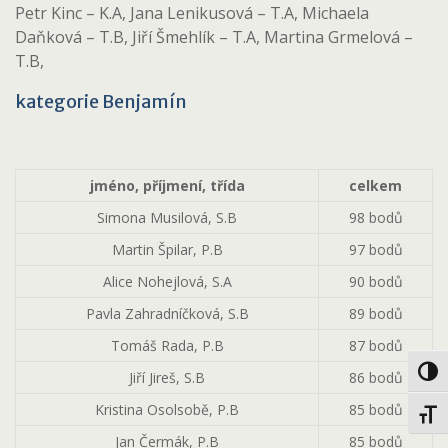
Petr Kinc – K.A, Jana Lenikusová – T.A, Michaela
Daňková – T.B, Jiří Šmehlík – T.A, Martina Grmelová –
T.B,
kategorie Benjamín
jméno, příjmení, třída
celkem
Simona Musilová, S.B
98 bodů
Martin Špilar, P.B
97 bodů
Alice Nohejlová, S.A
90 bodů
Pavla Zahradníčková, S.B
89 bodů
Tomáš Rada, P.B
87 bodů
Toggl
Jiří Jireš, S.B
86 bodů
Kristina Osolsobě, P.B
85 bodů
Toggl
Jan Čermák, P.B
85 bodů