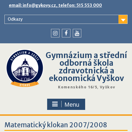
Skip
email: info@gykovy.cz, telefon: 515 553 000
to
content
Odkazy
youtube
instagram
facebook
Gymnázium a střední
odborná škola
zdravotnická a
ekonomická Vyškov
Komenského 16/5, Vyškov
Menu
Matematický klokan 2007/2008