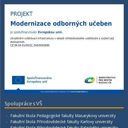
Spolupráce s VŠ
Fakultní škola Pedagogické fakulty Masarykovy univerzity
Fakultní škola Přírodovědecké fakulty Karlovy univerzity
Fakultní škola Přírodovědecké fakulty Palackého univerzity