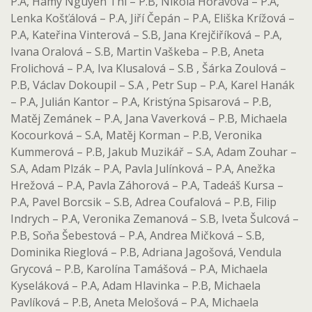
P.A, Hamy Nguyen Thi – P.B, Nikola Hořavová – P.A,
Lenka Košťálová – P.A, Jiří Čepán – P.A, Eliška Krížová –
P.A, Kateřina Vinterová – S.B, Jana Krejčiříková – P.A,
Ivana Oralová – S.B, Martin Vaškeba – P.B, Aneta
Frolichová – P.A, Iva Klusalová – S.B , Šárka Zoulová –
P.B, Václav Dokoupil – S.A , Petr Sup – P.A, Karel Hanák
– P.A, Julián Kantor – P.A, Kristýna Spisarová – P.B,
Matěj Zemánek – P.A, Jana Vaverková – P.B, Michaela
Kocourková – S.A, Matěj Korman – P.B, Veronika
Kummerová – P.B, Jakub Muzikář – S.A, Adam Zouhar –
S.A, Adam Plzák – P.A, Pavla Julínková – P.A, Anežka
Hrežová – P.A, Pavla Záhorová – P.A, Tadeáš Kursa –
P.A, Pavel Borcsik – S.B, Adrea Coufalová – P.B, Filip
Indrych – P.A, Veronika Zemanová – S.B, Iveta Šulcová –
P.B, Soňa Šebestová – P.A, Andrea Mičková – S.B,
Dominika Rieglová – P.B, Adriana Jagošová, Vendula
Grycová – P.B, Karolína Tamášová – P.A, Michaela
Kyseláková – P.A, Adam Hlavinka – P.B, Michaela
Pavlíková – P.B, Aneta Melošová – P.A, Michaela