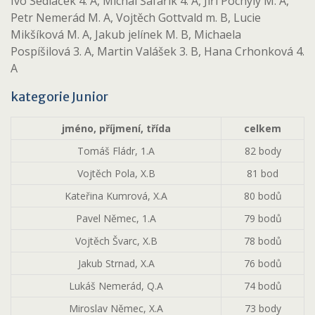
Ivo Sedláček 4. A, Michal Šafařík 4. A, Jiří Pochylý M. A,
Petr Nemerád M. A, Vojtěch Gottvald m. B, Lucie
Mikšíková M. A, Jakub jelínek M. B, Michaela
Pospíšilová 3. A, Martin Valášek 3. B, Hana Crhonková 4.
A
kategorie Junior
jméno, příjmení, třída
celkem
Tomáš Fládr, 1.A
82 body
Vojtěch Pola, X.B
81 bod
Kateřina Kumrová, X.A
80 bodů
Pavel Němec, 1.A
79 bodů
Vojtěch Švarc, X.B
78 bodů
Jakub Strnad, X.A
76 bodů
Lukáš Nemerád, Q.A
74 bodů
Miroslav Němec, X.A
73 body