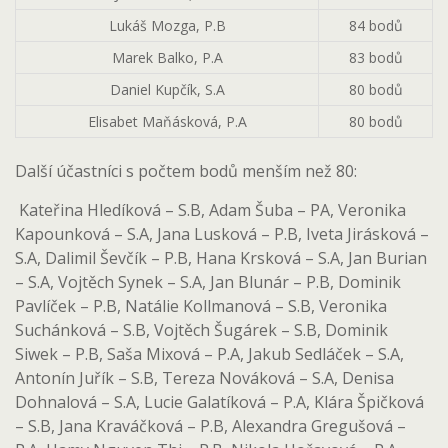
Lukáš Mozga, P.B
84 bodů
Marek Balko, P.A
83 bodů
Daniel Kupčík, S.A
80 bodů
Elisabet Maňásková, P.A
80 bodů
Další účastníci s počtem bodů menším než 80:
Kateřina Hledíková – S.B, Adam Šuba – PA, Veronika
Kapounková – S.A, Jana Lusková – P.B, Iveta Jirásková –
S.A, Dalimil Ševčík – P.B, Hana Krsková – S.A, Jan Burian
– S.A, Vojtěch Synek – S.A, Jan Blunár – P.B, Dominik
Pavlíček – P.B, Natálie Kollmanová – S.B, Veronika
Suchánková – S.B, Vojtěch Šugárek – S.B, Dominik
Siwek – P.B, Saša Mixová – P.A, Jakub Sedláček – S.A,
Antonín Juřík – S.B, Tereza Nováková – S.A, Denisa
Dohnalová – S.A, Lucie Galatíková – P.A, Klára Špičková
– S.B, Jana Kraváčková – P.B, Alexandra Gregušová –