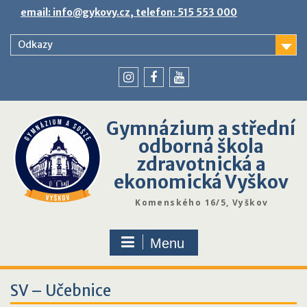
Skip
email: info@gykovy.cz, telefon: 515 553 000
to
content
Odkazy
youtube
instagram
facebook
Gymnázium a střední
odborná škola
zdravotnická a
ekonomická Vyškov
Komenského 16/5, Vyškov
Menu
SV – Učebnice