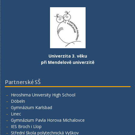
Univerzita 3. věku
při Mendelově univerzitě
Partnerské SŠ
Hiroshima University High School
Döbeln
Gymnázium Karlsbad
Linec
Gymnázium Pavla Horova Michalovce
IES Broch i Llop
Střední škola polytechnická Vyškov