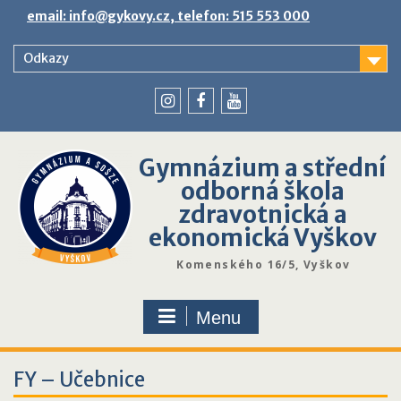
Skip
email: info@gykovy.cz, telefon: 515 553 000
to
content
Odkazy
youtube
instagram
facebook
Gymnázium a střední
odborná škola
zdravotnická a
ekonomická Vyškov
Komenského 16/5, Vyškov
Menu
FY – Učebnice