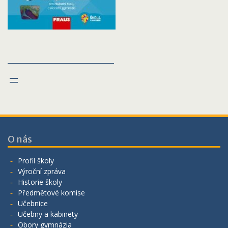
O nás
Profil školy
Výroční zpráva
Historie školy
Předmětové komise
Učebnice
Učebny a kabinety
Obory gymnázia