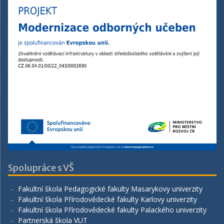
Spolupráce s VŠ
Fakultní škola Pedagogické fakulty Masarykovy univerzity
Fakultní škola Přírodovědecké fakulty Karlovy univerzity
Fakultní škola Přírodovědecké fakulty Palackého univerzity
Partnerská škola VUT