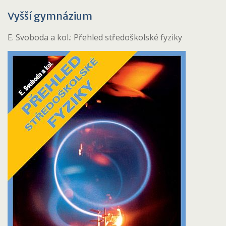
Vyšší gymnázium
E. Svoboda a kol.: Přehled středoškolské fyziky