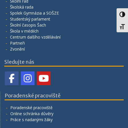
Školní řád
Školská rada
Spolek Gymnázia a SOŠZE
Toggl
Studentský parlament
Školní časopis Šach
Toggl
Škola v médiích
Centrum dalšího vzdělávání
Partneři
Zvonění
Sledujte nás
Poradenské pracoviště
Poradenské pracoviště
Online schránka důvěry
Práce s nadanými žáky