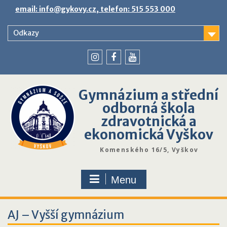
Skip
email: info@gykovy.cz, telefon: 515 553 000
to
content
Odkazy
youtube
instagram
facebook
Gymnázium a střední
odborná škola
zdravotnická a
ekonomická Vyškov
Komenského 16/5, Vyškov
Menu
AJ – Vyšší gymnázium