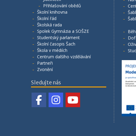
Přihlašování obědů
Cen
Školní knihovna
Šab
Školní řád
Šab
Školská rada
Spolek Gymnázia a SOŠZE
Běh
Studentský parlament
Dof
Školní časopis Šach
Oživ
Škola v médiích
Stud
Centrum dalšího vzdělávání
Partneři
Zvonění
Sledujte nás