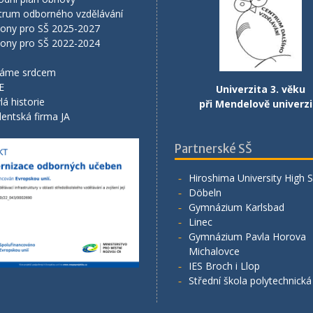
trum odborného vzdělávání
lony pro SŠ 2025-2027
lony pro SŠ 2022-2024
áme srdcem
E
Univerzita 3. věku
lá historie
při Mendelově univerzi
entská firma JA
Partnerské SŠ
Hiroshima University High 
Döbeln
Gymnázium Karlsbad
Linec
Gymnázium Pavla Horova
Michalovce
IES Broch i Llop
Střední škola polytechnick