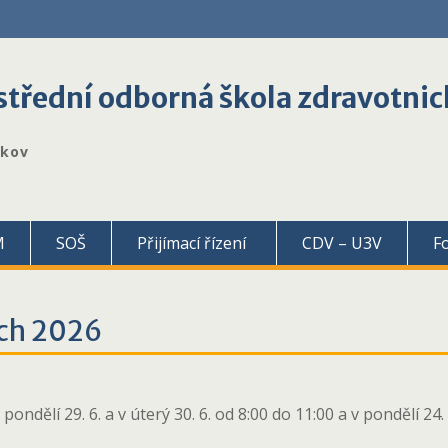
třední odborná škola zdravotnic
škov
M
SOŠ
Přijímací řízení
CDV – U3V
F
ách 2026
dělí 29. 6. a v úterý 30. 6. od 8:00 do 11:00 a v pondělí 24. 