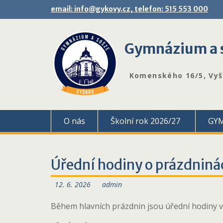
Skip
email: info@gykovy.cz, telefon: 515 553 000
to
content
Gymnázium a s
Komenského 16/5, Vy
O nás
Školní rok 2026/27
GY
Úřední hodiny o prázdnin
12. 6. 2026
admin
Během hlavních prázdnin jsou úřední hodiny v pon