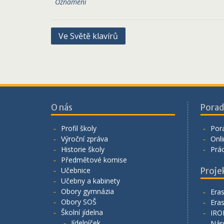
Oznámení
Navigace
Ve Světě klavírů
pro
příspěvek
O nás
Porad
Profil školy
Por
Výroční zpráva
Onli
Historie školy
Prá
Předmětové komise
Učebnice
Proje
Učebny a kabinety
Obory gymnázia
Era
Obory SOŠ
Era
Školní jídelna
IRO
Jídelníček
Nár