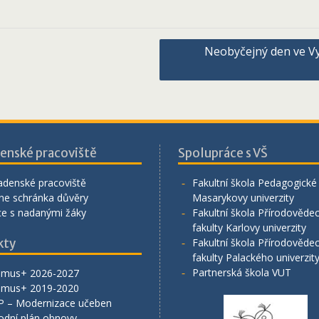
Neobyčejný den ve Vy
enské pracoviště
Spolupráce s VŠ
adenské pracoviště
Fakultní škola Pedagogické 
ne schránka důvěry
Masarykovy univerzity
ce s nadanými žáky
Fakultní škola Přírodověde
fakulty Karlovy univerzity
kty
Fakultní škola Přírodověde
fakulty Palackého univerzit
Partnerská škola VUT
smus+ 2026-2027
smus+ 2019-2020
P – Modernizace učeben
odní plán obnovy