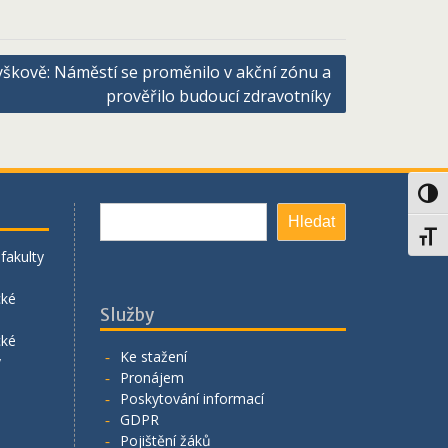
škově: Náměstí se proměnilo v akční zónu a
prověřilo budoucí zdravotníky
Toggl
Hledat
Hledat
Toggl
fakulty
cké
Služby
cké
Ke stažení
y
Pronájem
Poskytování informací
GDPR
Pojištění žáků