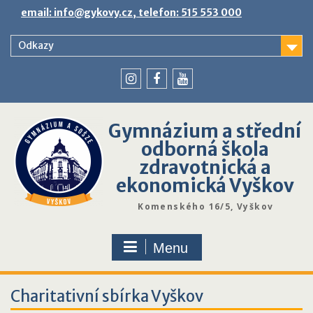
Skip
email: info@gykovy.cz, telefon: 515 553 000
to
content
Odkazy
youtube
instagram
facebook
Gymnázium a střední
odborná škola
zdravotnická a
ekonomická Vyškov
Komenského 16/5, Vyškov
Menu
Charitativní sbírka Vyškov