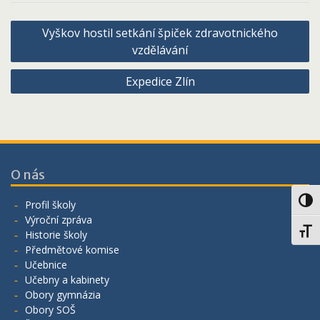
Navigace
Vyškov hostil setkání špiček zdravotnického
pro
vzdělávání
příspěvek
Expedice Zlín
O nás
Toggl
Profil školy
Výroční zpráva
Toggl
Historie školy
Předmětové komise
Učebnice
Učebny a kabinety
Obory gymnázia
Obory SOŠ