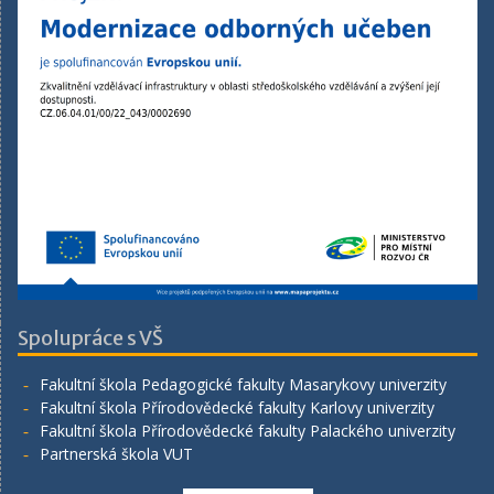
Spolupráce s VŠ
Fakultní škola Pedagogické fakulty Masarykovy univerzity
Fakultní škola Přírodovědecké fakulty Karlovy univerzity
Fakultní škola Přírodovědecké fakulty Palackého univerzity
Partnerská škola VUT