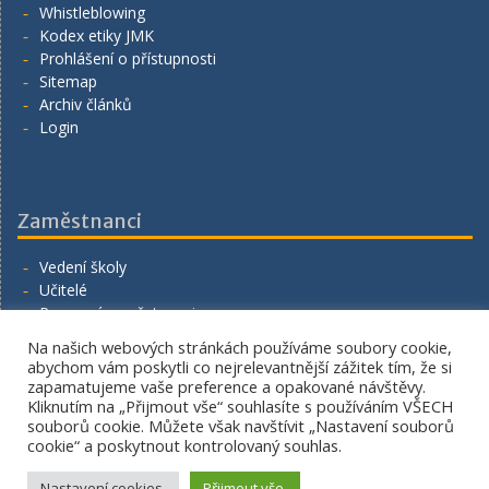
Whistleblowing
Kodex etiky JMK
Prohlášení o přístupnosti
Sitemap
Archiv článků
Login
Zaměstnanci
Vedení školy
Učitelé
Provozní zaměstnanci
Volná místa
Na našich webových stránkách používáme soubory cookie,
Napište nám
abychom vám poskytli co nejrelevantnější zážitek tím, že si
zapamatujeme vaše preference a opakované návštěvy.
Kliknutím na „Přijmout vše“ souhlasíte s používáním VŠECH
souborů cookie. Můžete však navštívit „Nastavení souborů
cookie“ a poskytnout kontrolovaný souhlas.
Copyright. All rights reserved.
Proudly powered by WordPress
|
Education Hub by
WEN
Nastavení cookies.
Přijmout vše.