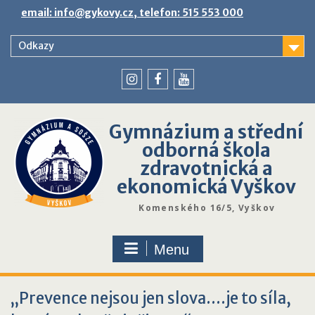
Skip
email: info@gykovy.cz, telefon: 515 553 000
to
content
Odkazy
youtube
instagram
facebook
Gymnázium a střední
odborná škola
zdravotnická a
ekonomická Vyškov
Komenského 16/5, Vyškov
Menu
„Prevence nejsou jen slova….je to síla,