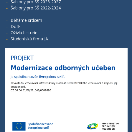
Šablony pro SŠ 2025-2027
Šablony pro SŠ 2022-2024
Běháme srdcem
DofE
Oživlá historie
Studentská firma JA