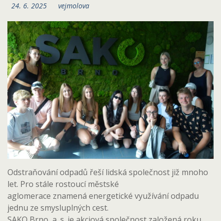
24. 6. 2025
vejmolova
Odstraňování odpadů řeší lidská společnost již mnoho
let. Pro stále rostoucí městské
aglomerace znamená energetické využívání odpadu
jednu ze smysluplných cest.
SAKO Brno, a. s. je akciová společnost založená roku