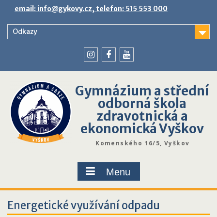
Skip
email: info@gykovy.cz, telefon: 515 553 000
to
content
Odkazy
youtube
instagram
facebook
Gymnázium a střední
odborná škola
zdravotnická a
ekonomická Vyškov
Komenského 16/5, Vyškov
Menu
Energetické využívání odpadu