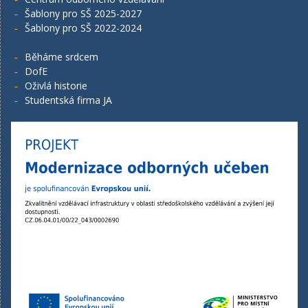
Šablony pro SŠ 2025-2027
Šablony pro SŠ 2022-2024
Běháme srdcem
DofE
Oživlá historie
Studentská firma JA