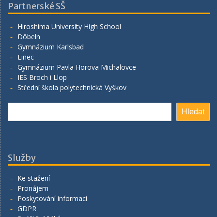
Partnerské SŠ
Hiroshima University High School
Döbeln
Gymnázium Karlsbad
Linec
Gymnázium Pavla Horova Michalovce
IES Broch i Llop
Střední škola polytechnická Vyškov
Hledat
Hledat
Služby
Ke stažení
Pronájem
Poskytování informací
GDPR