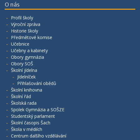
O nás
Profil školy
Výroční zpráva
Historie školy
Předmětové komise
Učebnice
Učebny a kabinety
Obory gymnázia
Obory SOŠ
Školní jídelna
Jídelníček
Přihlašování obědů
Školní knihovna
Školní řád
Školská rada
Spolek Gymnázia a SOŠZE
Studentský parlament
Školní časopis Šach
Škola v médiích
Centrum dalšího vzdělávání