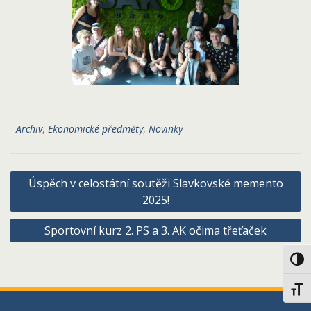
Archiv
,
Ekonomické předměty
,
Novinky
Navigace
Úspěch v celostátní soutěži Slavkovské memento
pro
2025!
příspěvek
Sportovní kurz 2. PS a 3. AK očima třeťaček
Toggl
Toggl