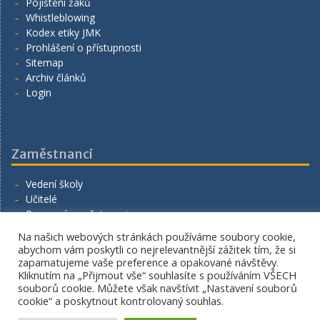
Pojištění žáků
Whistleblowing
Kodex etiky JMK
Prohlášení o přístupnosti
Sitemap
Archiv článků
Login
Zaměstnanci
Vedení školy
Učitelé
Provozní zaměstnanci
Volná místa
Na našich webových stránkách používáme soubory cookie,
Napište nám
abychom vám poskytli co nejrelevantnější zážitek tím, že si
zapamatujeme vaše preference a opakované návštěvy.
Kliknutím na „Přijmout vše“ souhlasíte s používáním VŠECH
souborů cookie. Můžete však navštívit „Nastavení souborů
cookie“ a poskytnout kontrolovaný souhlas.
Copyright. All rights reserved.