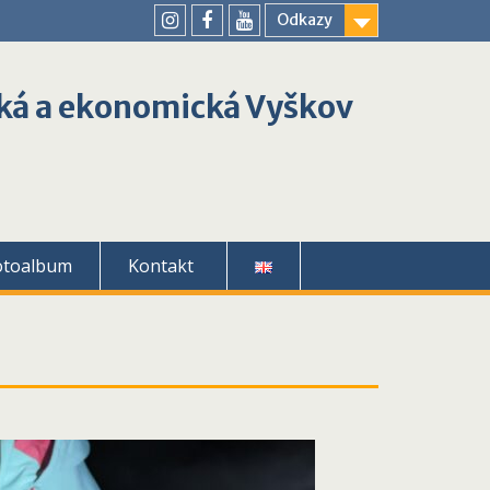
Odkazy
youtube
instagram
facebook
ká a ekonomická Vyškov
otoalbum
Kontakt