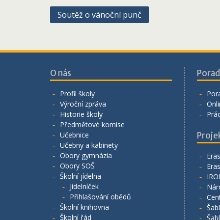
Navigace
Soutěž o vánoční punč
pro
příspěvek
O nás
Porad
Profil školy
Por
Výroční zpráva
Onli
Historie školy
Prá
Předmětové komise
Učebnice
Proje
Učebny a kabinety
Obory gymnázia
Era
Obory SOŠ
Era
Školní jídelna
IRO
Jídelníček
Nár
Přihlašování obědů
Cen
Školní knihovna
Šab
Školní řád
Šab