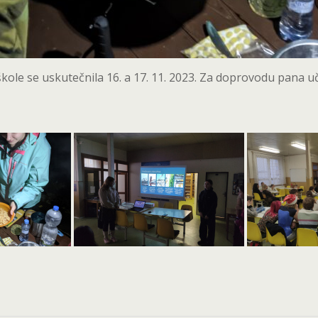
škole se uskutečnila 16. a 17. 11. 2023. Za doprovodu pana uč