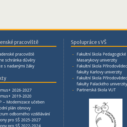
enské pracoviště
Spolupráce s VŠ
adenské pracoviště
Fakultní škola Pedagogické 
ne schránka důvěry
Masarykovy univerzity
ce s nadanými žáky
Fakultní škola Přírodověde
fakulty Karlovy univerzity
kty
Fakultní škola Přírodověde
fakulty Palackého univerzit
Partnerská škola VUT
smus+ 2026-2027
smus+ 2019-2020
P – Modernizace učeben
odní plán obnovy
trum odborného vzdělávání
lony pro SŠ 2025-2027
lony pro SŠ 2022-2024