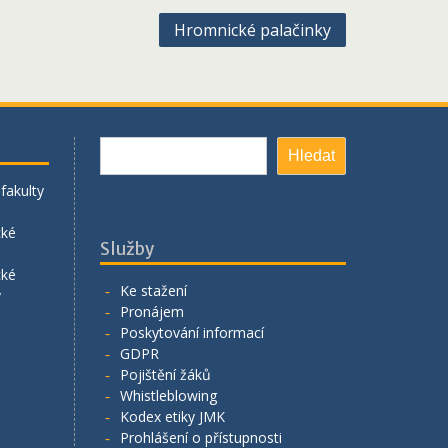
Hromnické palačinky
Hledat
Hledat
fakulty
cké
Služby
cké
Ke stažení
y
Pronájem
Poskytování informací
GDPR
Pojištění žáků
Whistleblowing
Kodex etiky JMK
Prohlášení o přístupnosti