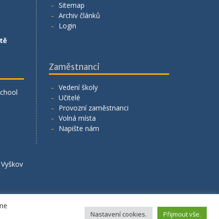
Sitemap
Archiv článků
Login
tě
Zaměstnanci
Vedení školy
School
Učitelé
Provozní zaměstnanci
Volná místa
Napište nám
á Vyškov
eme
Nastavení cookies.
Přijmout vše.