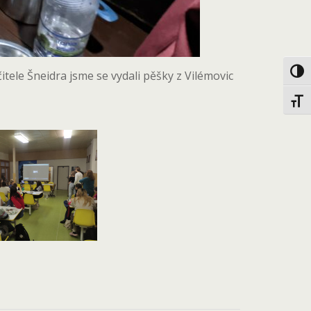
Toggl
itele Šneidra jsme se vydali pěšky z Vilémovic
Toggl