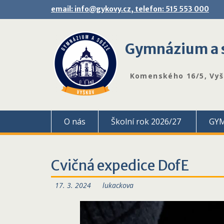
Skip
email: info@gykovy.cz, telefon: 515 553 000
to
content
Gymnázium a s
Komenského 16/5, Vy
O nás
Školní rok 2026/27
GY
Cvičná expedice DofE
17. 3. 2024
lukackova