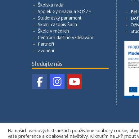
Školská rada
Spolek Gymnázia a SOŠZE
Běh
Studentský parlament
Dof
Školní časopis Šach
Oživ
Škola v médiích
Stud
Centrum dalšího vzdělávání
Partneři
Zvonění
Sledujte nás
Na našich webových stránkách používáme soubory cookie, abych
vaše preference a opakované návštěvy. Kliknutím na „Přijmout