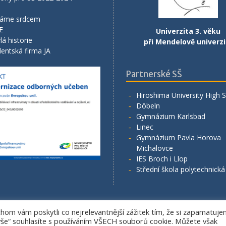
áme srdcem
E
Univerzita 3. věku
lá historie
při Mendelově univerzi
entská firma JA
Partnerské SŠ
Hiroshima University High 
Döbeln
Gymnázium Karlsbad
Linec
Gymnázium Pavla Horova
Michalovce
IES Broch i Llop
Střední škola polytechnick
om vám poskytli co nejrelevantnější zážitek tím, že si zapamatuj
Copyright. All rights reserved.
 vše“ souhlasíte s používáním VŠECH souborů cookie. Můžete však