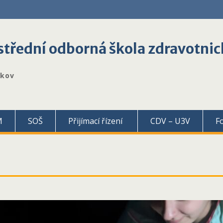
třední odborná škola zdravotnic
škov
M
SOŠ
Přijímací řízení
CDV – U3V
F