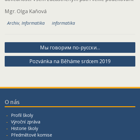
Mgr. Olga Kaňová
Archiv
,
Informatika
informatika
Navigace
Мы говорим по-русски…
pro
Pozvánka na Běháme srdcem 2019
příspěvek
O nás
Profil školy
Výroční zpráva
Historie školy
Předmětové komise