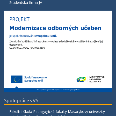
Studentská firma JA
Spolupráce s VŠ
Fakultní škola Pedagogické fakulty Masarykovy univerzity