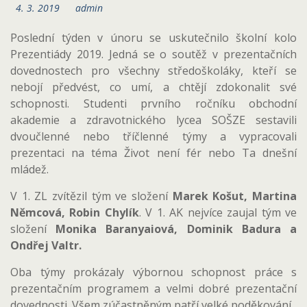
4. 3. 2019
admin
Poslední týden v únoru se uskutečnilo školní kolo
Prezentiády 2019. Jedná se o soutěž v prezentačních
dovednostech pro všechny středoškoláky, kteří se
nebojí předvést, co umí, a chtějí zdokonalit své
schopnosti. Studenti prvního ročníku obchodní
akademie a zdravotnického lycea SOŠZE sestavili
dvoučlenné nebo tříčlenné týmy a vypracovali
prezentaci na téma Život není fér nebo Ta dnešní
mládež.
V 1. ZL zvítězil tým ve složení
Marek Košut, Martina
Němcová, Robin Chylík
. V 1. AK nejvíce zaujal tým ve
složení
Monika Baranyaiová, Dominik Badura a
Ondřej Valtr.
Oba týmy prokázaly výbornou schopnost práce s
prezentačním programem a velmi dobré prezentační
dovednosti. Všem zúčastněným patří velké poděkování.