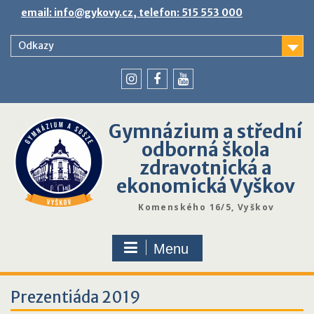
Skip
email: info@gykovy.cz, telefon: 515 553 000
to
content
Odkazy
youtube
instagram
facebook
Gymnázium a střední
odborná škola
zdravotnická a
ekonomická Vyškov
Komenského 16/5, Vyškov
Menu
Prezentiáda 2019