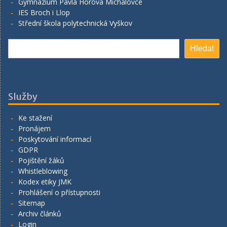
Gymnázium Pavla Horova Michalovce
IES Broch i Llop
Střední škola polytechnická Vyškov
Hledat
Hledat
Služby
Ke stažení
Pronájem
Poskytování informací
GDPR
Pojištění žáků
Whistleblowing
Kodex etiky JMK
Prohlášení o přístupnosti
Sitemap
Archiv článků
Login