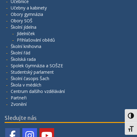
Učebnice
Učebny a kabinety
Obory gymnázia
Obory SOŠ
Školní jídelna
Jídelníček
Přihlašování obědů
Školní knihovna
Školní řád
Školská rada
Spolek Gymnázia a SOŠZE
Studentský parlament
Školní časopis Šach
Škola v médiích
Centrum dalšího vzdělávání
Partneři
Zvonění
Toggl
Sledujte nás
Toggl