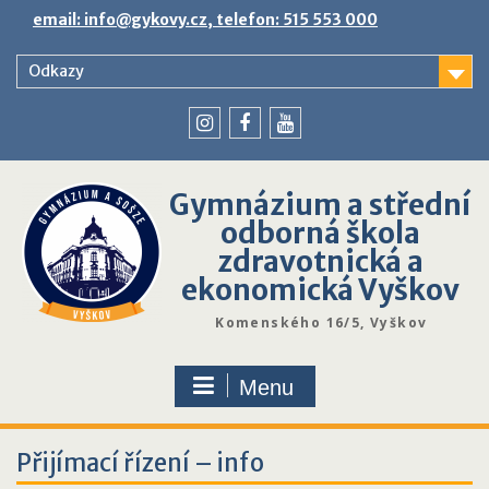
Skip
email: info@gykovy.cz, telefon: 515 553 000
to
content
Odkazy
youtube
instagram
facebook
Gymnázium a střední
odborná škola
zdravotnická a
ekonomická Vyškov
Komenského 16/5, Vyškov
Menu
Přijímací řízení – info