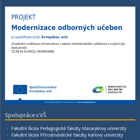
Spolupráce s VŠ
Fakultní škola Pedagogické fakulty Masarykovy univerzity
Fakultní škola Přírodovědecké fakulty Karlovy univerzity