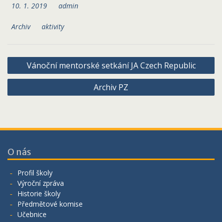
10. 1. 2019
admin
Archiv
aktivity
Navigace
Vánoční mentorské setkání JA Czech Republic
pro
Archiv PZ
příspěvek
O nás
Profil školy
Výroční zpráva
Historie školy
Předmětové komise
Učebnice