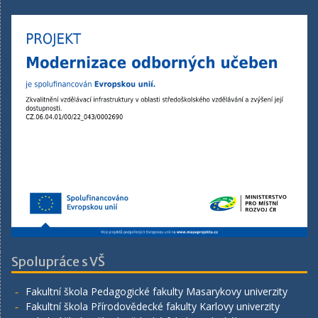
Spolupráce s VŠ
Fakultní škola Pedagogické fakulty Masarykovy univerzity
Fakultní škola Přírodovědecké fakulty Karlovy univerzity