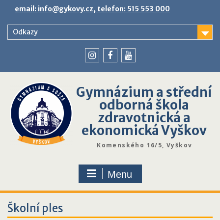
Skip
email: info@gykovy.cz, telefon: 515 553 000
to
content
Odkazy
youtube
instagram
facebook
Gymnázium a střední
odborná škola
zdravotnická a
ekonomická Vyškov
Komenského 16/5, Vyškov
Menu
Školní ples