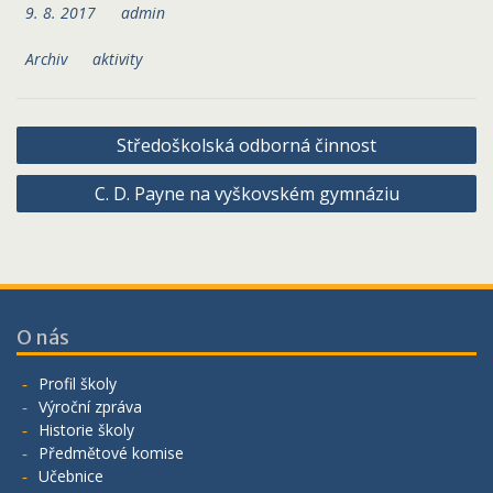
9. 8. 2017
admin
Archiv
aktivity
Navigace
Středoškolská odborná činnost
pro
C. D. Payne na vyškovském gymnáziu
příspěvek
O nás
Profil školy
Výroční zpráva
Historie školy
Předmětové komise
Učebnice