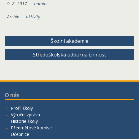
9. 8. 2017
admin
Archiv
aktivity
Navigace
Školní akademie
pro
Středoškolská odborná činnost
příspěvek
O nás
Profil školy
Výroční zpráva
Historie školy
Předmětové komise
Učebnice