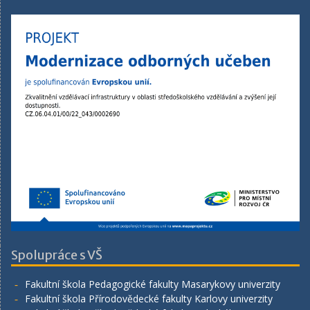
Spolupráce s VŠ
Fakultní škola Pedagogické fakulty Masarykovy univerzity
Fakultní škola Přírodovědecké fakulty Karlovy univerzity