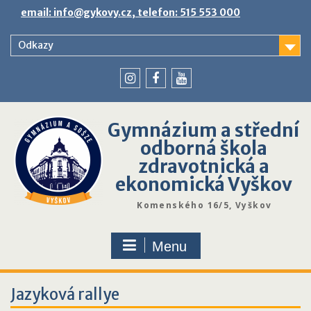
Skip
email: info@gykovy.cz, telefon: 515 553 000
to
content
Odkazy
youtube
instagram
facebook
Gymnázium a střední
odborná škola
zdravotnická a
ekonomická Vyškov
Komenského 16/5, Vyškov
Menu
Jazyková rallye