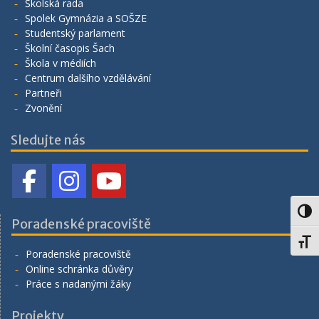
Školská rada
Spolek Gymnázia a SOŠZE
Studentský parlament
Školní časopis Šach
Škola v médiích
Centrum dalšího vzdělávání
Partneři
Zvonění
Sledujte nás
Toggl
Poradenské pracoviště
Toggl
Poradenské pracoviště
Online schránka důvěry
Práce s nadanými žáky
Projekty