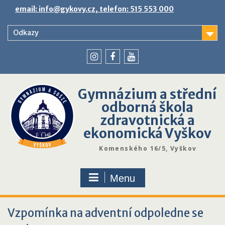
Skip
email: info@gykovy.cz, telefon: 515 553 000
to
content
Odkazy
youtube
instagram
facebook
Gymnázium a střední
odborná škola
zdravotnická a
ekonomická Vyškov
Komenského 16/5, Vyškov
Menu
Vzpomínka na adventní odpoledne se