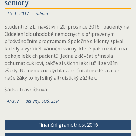
seniory
15. 1. 2017
admin
Studenti 3. ZL navštívili 20. prosince 2016 pacienty na
Oddělení dlouhodobě nemocných s připraveným
předvánočním programem. Společně s klienty zpívali
koledy a vyráběli vánoční svícny, které pak rozdali i na
pokoje ležících pacientů. Jedna z děvčat přinesla
ochutnat cukroví, takže si všichni akci užili se vším
všudy. Na nemocné dýchla vánoční atmosféra a pro
naše žáky to byl silný altruistický zážitek.
Šárka Trávníčková
Archiv
aktivity
,
SOŠ
,
ZDR
Navigace
Finanční gramotnost 2016
pro