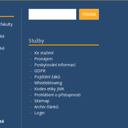
Hledat
Hledat
fakulty
cké
Služby
cké
Ke stažení
y
Pronájem
Poskytování informací
GDPR
Pojištění žáků
Whistleblowing
Kodex etiky JMK
Prohlášení o přístupnosti
Sitemap
Archiv článků
Login
tě