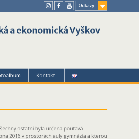
Odkazy
youtube
instagram
facebook
ká a ekonomická Vyškov
otoalbum
Kontakt
i všechny ostatní byla určena poutavá
dubna 2016 v prostorách auly gymnázia a kterou