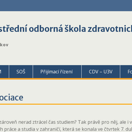
třední odborná škola zdravotnic
škov
M
SOŠ
Přijímací řízení
CDV – U3V
F
ociace
 a zároveň nerad ztrácel čas studiem? Tak právě pro něj, ale 
práce a studia v zahraničí, která se konala ve čtvrtek 7. 