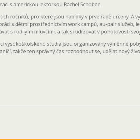
ráci s americkou lektorkou Rachel Schober.
tích ročníků, pro které jsou nabídky v prvé řadě určeny. A 
práci s dětmi prostřednictvím work campů, au-pair služeb, le
vat s rodilými mluvčími, a tak si udržovat v pohotovosti svo
ámci vysokoškolského studia jsou organizovány výměnné pobyty
raničí, takže ten správný čas rozhodnout se, udělat nový živo