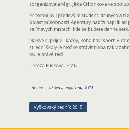
zorganizovala Mgr. Jitka Crhonková ve spolup
Přítomni byli především studenti druhých a tře
oblast působnosti. Agentury nabízí například 
zajímavých místech, kde se budete denně setká
Na své si přijde i každý, koho baví sport. V r
střední školy je možné strávit třeba rok v zah
to, je právě teď!
Tereza Fusková, 7.MB
Archiv
aktivity
,
angličtina
,
GYM
Navigace
Vyškovský cedník 2015
pro
příspěvek