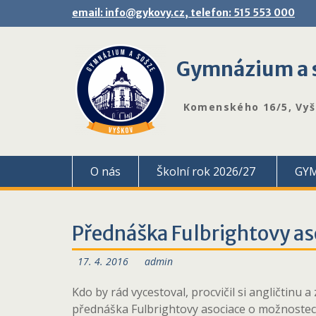
Skip
email: info@gykovy.cz, telefon: 515 553 000
to
content
Gymnázium a s
Komenského 16/5, Vy
O nás
Školní rok 2026/27
GY
Přednáška Fulbrightovy as
17. 4. 2016
admin
Kdo by rád vycestoval, procvičil si angličtinu
přednáška Fulbrightovy asociace o možnostech 