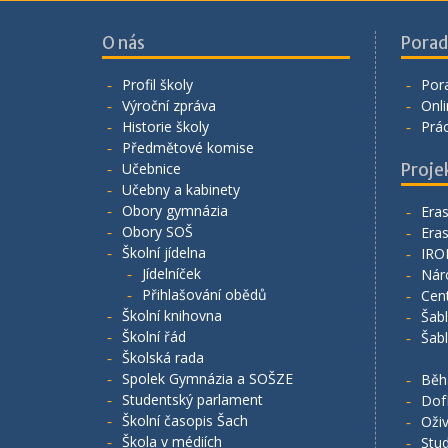
O nás
Porad
Profil školy
Por
Výroční zpráva
Onli
Historie školy
Prá
Předmětové komise
Učebnice
Proje
Učebny a kabinety
Obory gymnázia
Era
Obory SOŠ
Era
Školní jídelna
IRO
Jídelníček
Nár
Přihlašování obědů
Cen
Školní knihovna
Šab
Školní řád
Šab
Školská rada
Spolek Gymnázia a SOŠZE
Běh
Studentský parlament
Dof
Školní časopis Šach
Oživ
Škola v médiích
Stud