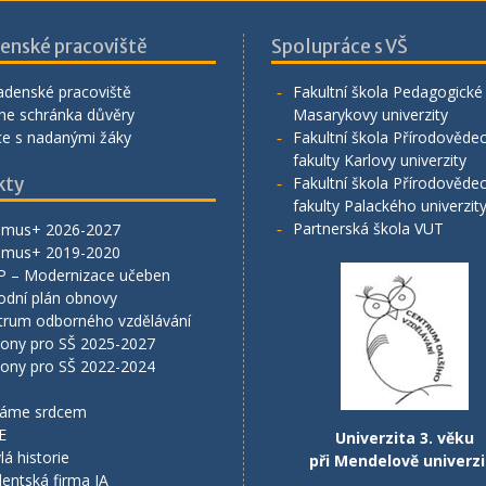
enské pracoviště
Spolupráce s VŠ
adenské pracoviště
Fakultní škola Pedagogické 
ne schránka důvěry
Masarykovy univerzity
ce s nadanými žáky
Fakultní škola Přírodověde
fakulty Karlovy univerzity
kty
Fakultní škola Přírodověde
fakulty Palackého univerzit
Partnerská škola VUT
smus+ 2026-2027
smus+ 2019-2020
P – Modernizace učeben
odní plán obnovy
trum odborného vzdělávání
lony pro SŠ 2025-2027
lony pro SŠ 2022-2024
áme srdcem
E
Univerzita 3. věku
lá historie
při Mendelově univerzi
entská firma JA