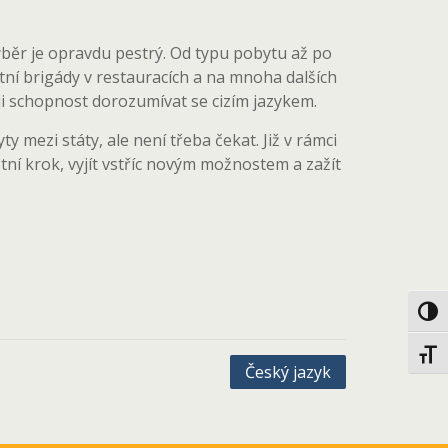
výběr je opravdu pestrý. Od typu pobytu až po
tní brigády v restauracích a na mnoha dalších
ji schopnost dorozumívat se cizím jazykem.
 mezi státy, ale není třeba čekat. Již v rámci
tní krok, vyjít vstříc novým možnostem a zažít
Toggl
Toggl
Český jazyk