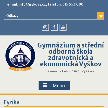
Skip
email: info@gykovy.cz, telefon: 515 553 000
to
content
Odkazy
youtube
instagram
facebook
Gymnázium a střední
odborná škola
zdravotnická a
ekonomická Vyškov
Komenského 16/5, Vyškov
Menu
Fyzika