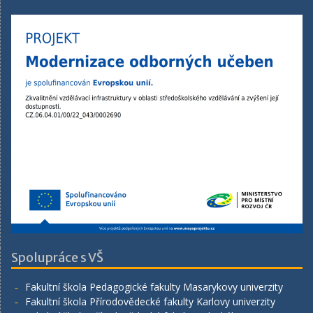
Spolupráce s VŠ
Fakultní škola Pedagogické fakulty Masarykovy univerzity
Fakultní škola Přírodovědecké fakulty Karlovy univerzity