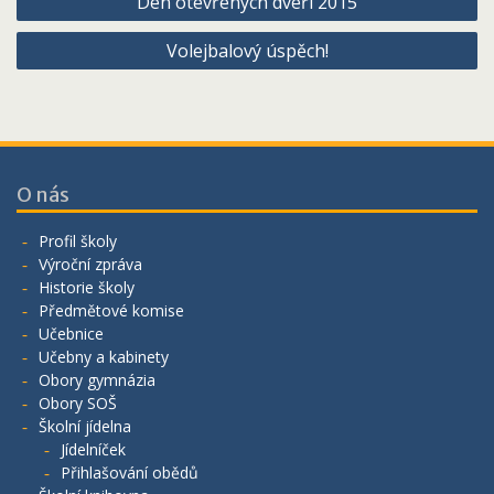
Den otevřených dveří 2015
pro
Volejbalový úspěch!
příspěvek
O nás
Profil školy
Výroční zpráva
Historie školy
Předmětové komise
Učebnice
Učebny a kabinety
Obory gymnázia
Obory SOŠ
Školní jídelna
Jídelníček
Přihlašování obědů