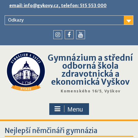
Skip
email: info@gykovy.cz, telefon: 515 553 000
to
content
Odkazy
youtube
instagram
facebook
Gymnázium a střední
odborná škola
zdravotnická a
ekonomická Vyškov
Komenského 16/5, Vyškov
Menu
Nejlepší němčináři gymnázia