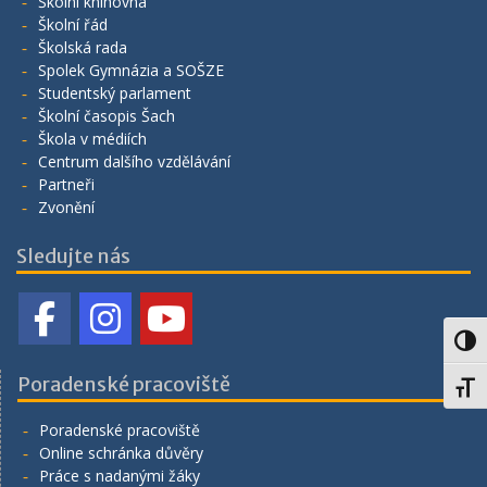
Školní knihovna
Školní řád
Školská rada
Spolek Gymnázia a SOŠZE
Studentský parlament
Školní časopis Šach
Škola v médiích
Centrum dalšího vzdělávání
Partneři
Zvonění
Sledujte nás
Toggl
Poradenské pracoviště
Toggl
Poradenské pracoviště
Online schránka důvěry
Práce s nadanými žáky