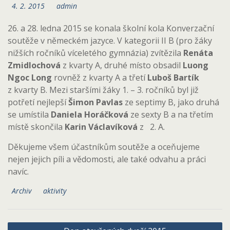
4. 2. 2015
admin
26. a 28. ledna 2015 se konala školní kola Konverzační
soutěže v německém jazyce. V kategorii II B (pro žáky
nižších ročníků víceletého gymnázia) zvítězila
Renáta
Zmidlochová
z kvarty A, druhé místo obsadil
Luong
Ngoc Long
rovněž z kvarty A a třetí
Luboš Bartík
z kvarty B. Mezi staršími žáky 1. – 3. ročníků byl již
potřetí nejlepší
Šimon Pavlas
ze septimy B, jako druhá
se umístila
Daniela Horáčková
ze sexty B a na třetím
místě skončila
Karin Václavíková
z 2. A.
Děkujeme všem účastníkům soutěže a oceňujeme
nejen jejich píli a vědomosti, ale také odvahu a práci
navíc.
Archiv
aktivity
Navigace