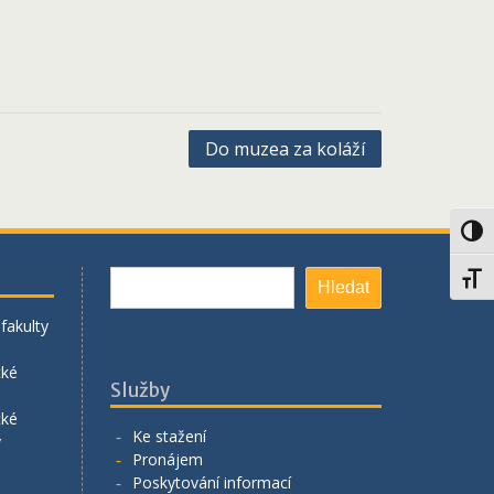
Do muzea za koláží
Toggl
Hledat
Toggl
Hledat
fakulty
cké
Služby
cké
Ke stažení
y
Pronájem
Poskytování informací