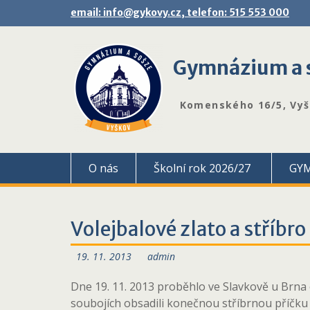
Skip
email: info@gykovy.cz, telefon: 515 553 000
to
content
Gymnázium a s
Komenského 16/5, Vy
O nás
Školní rok 2026/27
GY
Volejbalové zlato a stříbro
19. 11. 2013
admin
Dne 19. 11. 2013 proběhlo ve Slavkově u Brna 
soubojích obsadili konečnou stříbrnou příčku 