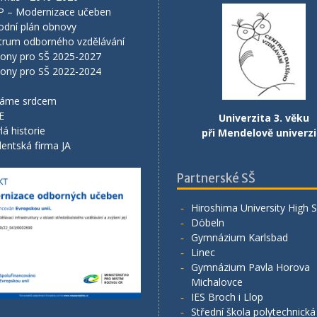
P – Modernizace učeben
odní plán obnovy
trum odborného vzdělávání
lony pro SŠ 2025-2027
lony pro SŠ 2022-2024
áme srdcem
E
Univerzita 3. věku
lá historie
při Mendelově univerzi
entská firma JA
Partnerské SŠ
Hiroshima University High 
Döbeln
Gymnázium Karlsbad
Linec
Gymnázium Pavla Horova
Michalovce
IES Broch i Llop
Střední škola polytechnick