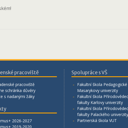
jském!
enské pracoviště
Spolupráce s VŠ
adenské pracoviště
Fakultní škola Pedagogické 
ne schránka důvěry
Masarykovy univerzity
ce s nadanými žáky
Fakultní škola Přírodověde
fakulty Karlovy univerzity
kty
Fakultní škola Přírodověde
fakulty Palackého univerzit
Partnerská škola VUT
smus+ 2026-2027
smus+ 2019-2020