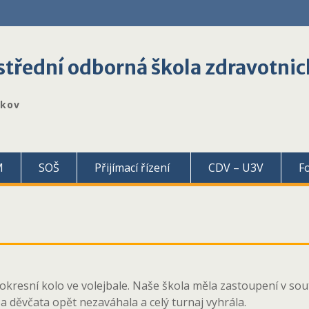
třední odborná škola zdravotnic
škov
M
SOŠ
Přijímací řízení
CDV – U3V
F
okresní kolo ve volejbale. Naše škola měla zastoupení v sout
a děvčata opět nezaváhala a celý turnaj vyhrála.