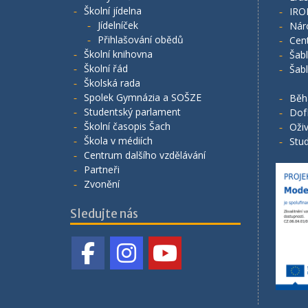
Školní jídelna
IRO
Jídelníček
Nár
Přihlašování obědů
Cen
Školní knihovna
Šab
Školní řád
Šab
Školská rada
Spolek Gymnázia a SOŠZE
Běh
Studentský parlament
Dof
Školní časopis Šach
Oživ
Škola v médiích
Stud
Centrum dalšího vzdělávání
Partneři
Zvonění
Sledujte nás