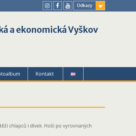
Odkazy
youtube
instagram
facebook
ká a ekonomická Vyškov
otoalbum
Kontakt
ěži chlapců i dívek. Hoši po vyrovnaných