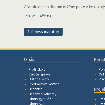
Gratulujeme a dívkám držíme palce v kole kra
Archiv
tělocvik
Navigace
1. fitness maraton
pro
příspěvek
O nás
Porad
Profil školy
Por
Výroční zpráva
Onli
Historie školy
Prá
Předmětové komise
Učebnice
Proje
Učebny a kabinety
Obory gymnázia
Era
Obory SOŠ
Era