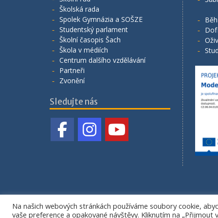
Školská rada
Spolek Gymnázia a SOŠZE
Běh
Studentský parlament
Dof
Školní časopis Šach
Oživ
Škola v médiích
Stud
Centrum dalšího vzdělávání
Partneři
Zvonění
Sledujte nás
Na našich webových stránkách používáme soubory cookie, abych
vaše preference a opakované návštěvy. Kliknutím na „Přijmout