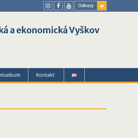
Odkazy
youtube
instagram
facebook
ká a ekonomická Vyškov
otoalbum
Kontakt