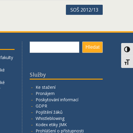
SOŠ 2012/13
Hledat
Hledat
Toggl
fakulty
Toggl
cké
Služby
cké
Ke stažení
y
Pronájem
Poskytování informací
GDPR
Pojištění žáků
Whistleblowing
Kodex etiky JMK
Prohlášení o přístupnosti