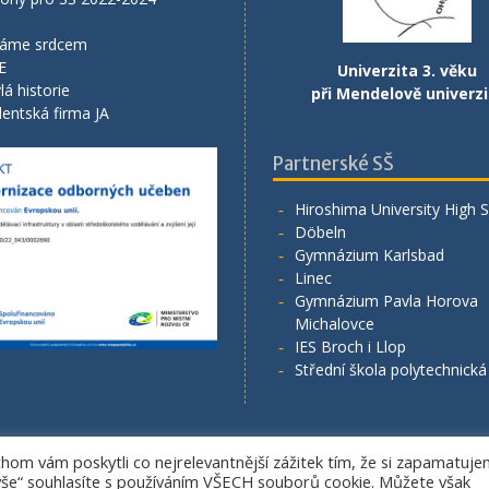
áme srdcem
E
Univerzita 3. věku
lá historie
při Mendelově univerzi
entská firma JA
Partnerské SŠ
Hiroshima University High 
Döbeln
Gymnázium Karlsbad
Linec
Gymnázium Pavla Horova
Michalovce
IES Broch i Llop
Střední škola polytechnick
om vám poskytli co nejrelevantnější zážitek tím, že si zapamatuj
Copyright. All rights reserved.
 vše“ souhlasíte s používáním VŠECH souborů cookie. Můžete však