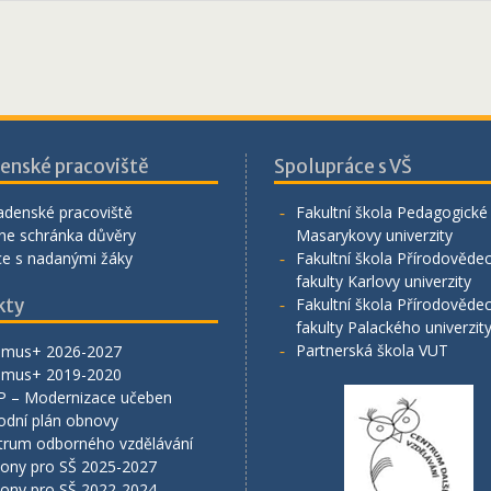
enské pracoviště
Spolupráce s VŠ
adenské pracoviště
Fakultní škola Pedagogické 
ne schránka důvěry
Masarykovy univerzity
ce s nadanými žáky
Fakultní škola Přírodověde
fakulty Karlovy univerzity
kty
Fakultní škola Přírodověde
fakulty Palackého univerzit
Partnerská škola VUT
smus+ 2026-2027
smus+ 2019-2020
P – Modernizace učeben
odní plán obnovy
trum odborného vzdělávání
lony pro SŠ 2025-2027
lony pro SŠ 2022-2024