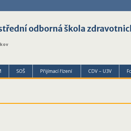
třední odborná škola zdravotnic
škov
M
SOŠ
Přijímací řízení
CDV – U3V
F