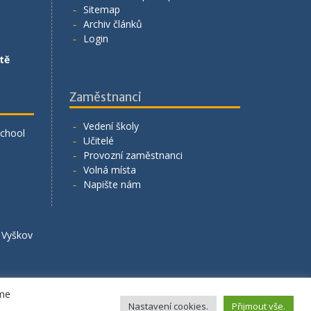
Sitemap
Archiv článků
Login
tě
Zaměstnanci
Vedení školy
School
Učitelé
Provozní zaměstnanci
Volná místa
Napište nám
á Vyškov
eme
Nastavení cookies.
Přijmout vše.