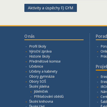
Navigace
Aktivity a úspěchy FJ GYM
pro
příspěvek
O nás
Porad
Profil školy
Por
Výroční zpráva
Onli
Historie školy
Prá
Předmětové komise
Učebnice
Proje
Učebny a kabinety
Obory gymnázia
Era
Obory SOŠ
Era
Školní jídelna
IRO
Jídelníček
Nár
Přihlašování obědů
Cen
Školní knihovna
Šab
Školní řád
Šab