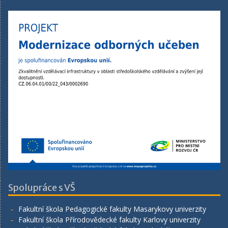
Spolupráce s VŠ
Fakultní škola Pedagogické fakulty Masarykovy univerzity
Fakultní škola Přírodovědecké fakulty Karlovy univerzity