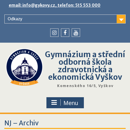
Skip
email: info@gykovy.cz, telefon: 515 553 000
to
content
Odkazy
youtube
instagram
facebook
Gymnázium a střední
odborná škola
zdravotnická a
ekonomická Vyškov
Komenského 16/5, Vyškov
Menu
NJ – Archiv