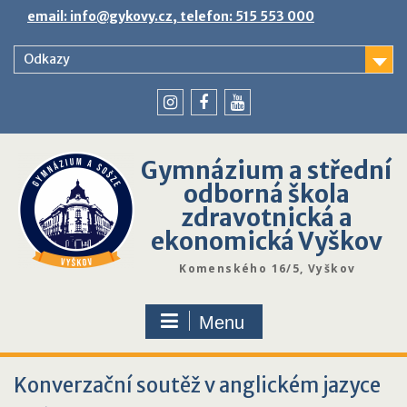
Skip
email: info@gykovy.cz, telefon: 515 553 000
to
content
Odkazy
youtube
instagram
facebook
Gymnázium a střední
odborná škola
zdravotnická a
ekonomická Vyškov
Komenského 16/5, Vyškov
Menu
Konverzační soutěž v anglickém jazyce