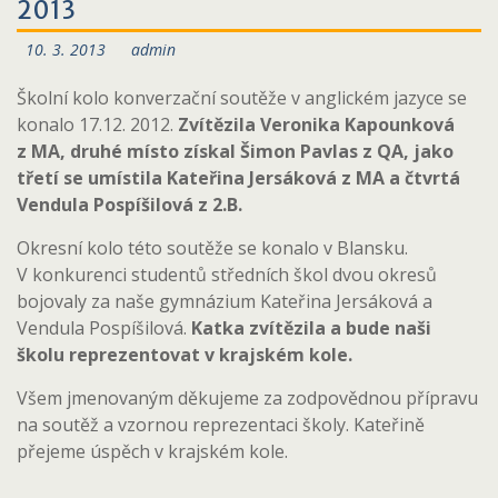
2013
10. 3. 2013
admin
Školní kolo konverzační soutěže v anglickém jazyce se
konalo 17.12. 2012.
Zvítězila Veronika Kapounková
z MA, druhé místo získal Šimon Pavlas z QA, jako
třetí se umístila Kateřina Jersáková z MA a čtvrtá
Vendula Pospíšilová z 2.B.
Okresní kolo této soutěže se konalo v Blansku.
V konkurenci studentů středních škol dvou okresů
bojovaly za naše gymnázium Kateřina Jersáková a
Vendula Pospíšilová.
Katka zvítězila a bude naši
školu reprezentovat v krajském kole.
Všem jmenovaným děkujeme za zodpovědnou přípravu
na soutěž a vzornou reprezentaci školy. Kateřině
přejeme úspěch v krajském kole.