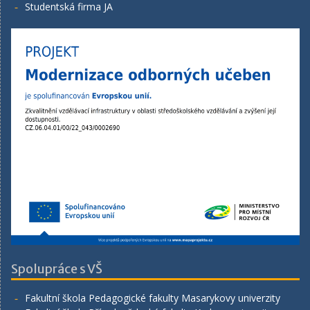
Studentská firma JA
Spolupráce s VŠ
Fakultní škola Pedagogické fakulty Masarykovy univerzity