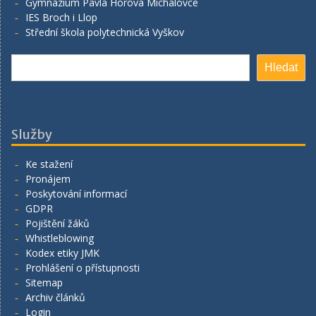
Gymnázium Pavla Horova Michalovce
IES Broch i Llop
Střední škola polytechnická Vyškov
Hledat
Hledat
Služby
Ke stažení
Pronájem
Poskytování informací
GDPR
Pojištění žáků
Whistleblowing
Kodex etiky JMK
Prohlášení o přístupnosti
Sitemap
Archiv článků
Login