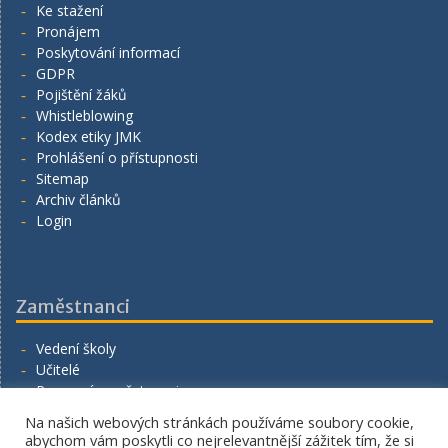
Ke stažení
Pronájem
Poskytování informací
GDPR
Pojištění žáků
Whistleblowing
Kodex etiky JMK
Prohlášení o přístupnosti
Sitemap
Archiv článků
Login
Zaměstnanci
Vedení školy
Učitelé
Provozní zaměstnanci
Volná místa
Na našich webových stránkách používáme soubory cookie,
Napište nám
abychom vám poskytli co nejrelevantnější zážitek tím, že si