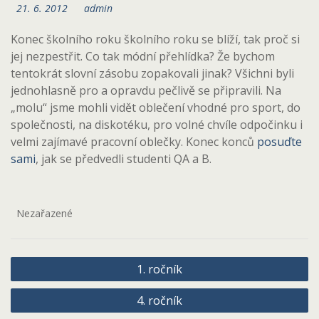
21. 6. 2012
admin
Konec školního roku školního roku se blíží, tak proč si
jej nezpestřit. Co tak módní přehlídka? Že bychom
tentokrát slovní zásobu zopakovali jinak? Všichni byli
jednohlasně pro a opravdu pečlivě se připravili. Na
„molu“ jsme mohli vidět oblečení vhodné pro sport, do
společnosti, na diskotéku, pro volné chvíle odpočinku i
velmi zajímavé pracovní oblečky. Konec konců
posuďte
sami
, jak se předvedli studenti QA a B.
Nezařazené
Navigace
1. ročník
pro
4. ročník
příspěvek