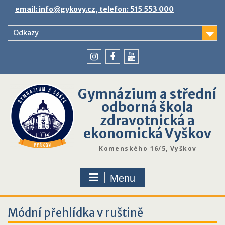
Skip
email: info@gykovy.cz, telefon: 515 553 000
to
content
Odkazy
youtube
instagram
facebook
Gymnázium a střední
odborná škola
zdravotnická a
ekonomická Vyškov
Komenského 16/5, Vyškov
Menu
Módní přehlídka v ruštině