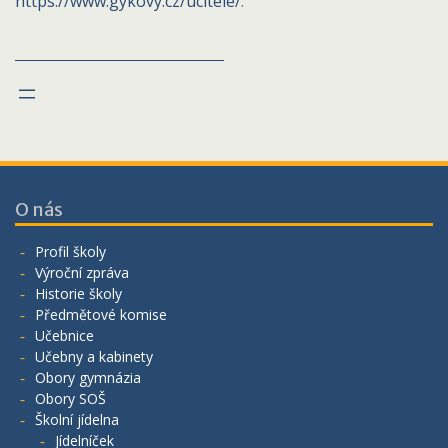
https://www.gykovy.cz/ucitele/
.
O nás
Profil školy
Výroční zpráva
Historie školy
Předmětové komise
Učebnice
Učebny a kabinety
Obory gymnázia
Obory SOŠ
Školní jídelna
Jídelníček