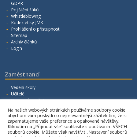
GDPR
Pojištění žáků
Whistleblowing
Kodex etiky JMK
Prohlášení o přístupnosti
Sitemap
Archiv článků
Login
Zaměstnanci
Vedení školy
Učitelé
Provozní zaměstnanci
Volná místa
Na našich webových stránkách používáme soubory cookie,
Napište nám
abychom vám poskytli co nejrelevantnější zážitek tím, že si
zapamatujeme vaše preference a opakované návštěvy.
Kliknutím na „Přijmout vše“ souhlasíte s používáním VŠECH
souborů cookie. Můžete však navštívit „Nastavení souborů