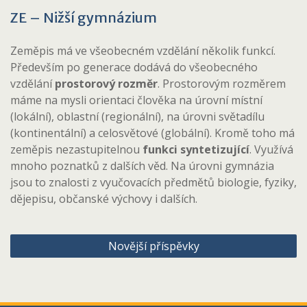
ZE – Nižší gymnázium
Zeměpis má ve všeobecném vzdělání několik funkcí.
Především po generace dodává do všeobecného
vzdělání
prostorový rozměr
. Prostorovým
rozměrem
máme na mysli orientaci člověka na úrovní místní
(lokální), oblastní (regionální), na úrovni světadílu
(kontinentální) a celosvětové (globální). Kromě toho má
zeměpis nezastupitelnou
funkci syntetizující
. Využívá
mnoho poznatků z dalších věd. Na úrovni gymnázia
jsou to znalosti z vyučovacích předmětů biologie, fyziky,
dějepisu, občanské výchovy i dalších.
Navigace
Novější příspěvky
pro
příspěvky