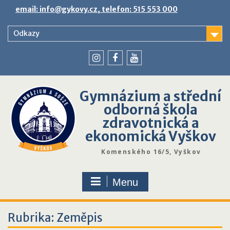
Skip
email: info@gykovy.cz, telefon: 515 553 000
to
content
Odkazy
youtube
instagram
facebook
Gymnázium a střední
odborná škola
zdravotnická a
ekonomická Vyškov
Komenského 16/5, Vyškov
Menu
Rubrika:
Zeměpis