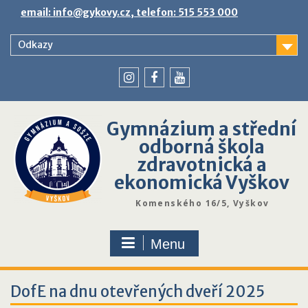
Skip
email: info@gykovy.cz, telefon: 515 553 000
to
content
Odkazy
youtube
instagram
facebook
Gymnázium a střední
odborná škola
zdravotnická a
ekonomická Vyškov
Komenského 16/5, Vyškov
Menu
DofE na dnu otevřených dveří 2025