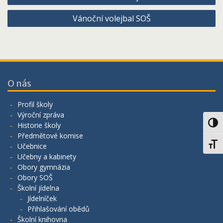
pro
Vánoční volejbal SOŠ
příspěvek
O nás
Profil školy
Výroční zpráva
Toggl
Historie školy
Předmětové komise
Toggl
Učebnice
Učebny a kabinety
Obory gymnázia
Obory SOŠ
Školní jídelna
Jídelníček
Přihlašování obědů
Školní knihovna