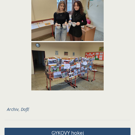
Archiv
,
DofE
Navigace
GYKOVY hokej