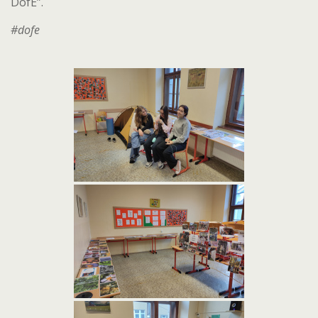
DofE”.
#dofe