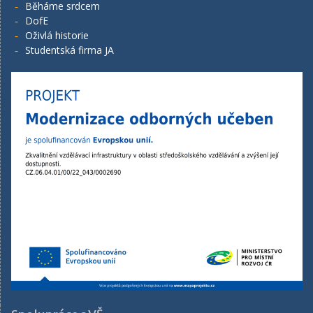
Běháme srdcem
DofE
Oživlá historie
Studentská firma JA