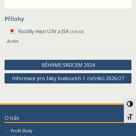
Přílohy
Rozdíly mezi U3V a JSA
(396 kB)
Archiv
Navigace
BĚHÁME SRDCEM 2024
pro
Informace pro žáky budoucích 1. ročníků 2026/27
příspěvek
Toggl
O nás
Toggl
Profil školy