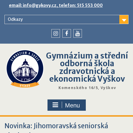
Skip
email: info@gykovy.cz, telefon: 515 553 000
to
content
Odkazy
youtube
instagram
facebook
Gymnázium a střední
odborná škola
zdravotnická a
ekonomická Vyškov
Komenského 16/5, Vyškov
Menu
Novinka: Jihomoravská seniorská