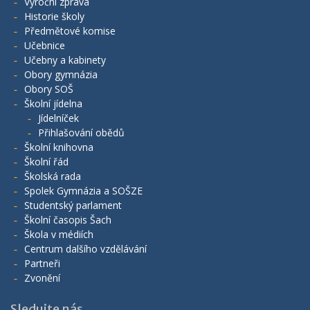
Výroční zpráva
Historie školy
Předmětové komise
Učebnice
Učebny a kabinety
Obory gymnázia
Obory SOŠ
Školní jídelna
Jídelníček
Přihlašování obědů
Školní knihovna
Školní řád
Školská rada
Spolek Gymnázia a SOŠZE
Studentský parlament
Školní časopis Šach
Škola v médiích
Centrum dalšího vzdělávání
Partneři
Zvonění
Sledujte nás