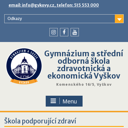
Skip
email: info@gykovy.cz, telefon: 515 553 000
to
content
Odkazy
youtube
instagram
facebook
Gymnázium a střední
odborná škola
zdravotnická a
ekonomická Vyškov
Komenského 16/5, Vyškov
Menu
Škola podporující zdraví