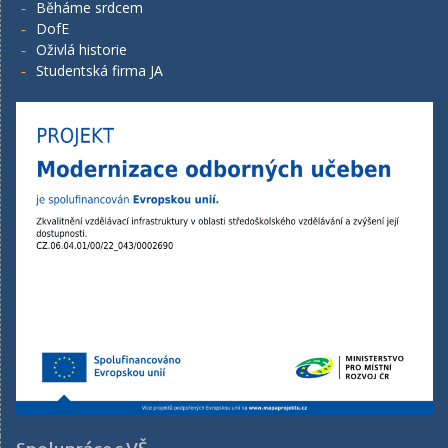
Běháme srdcem
DofE
Oživlá historie
Studentská firma JA