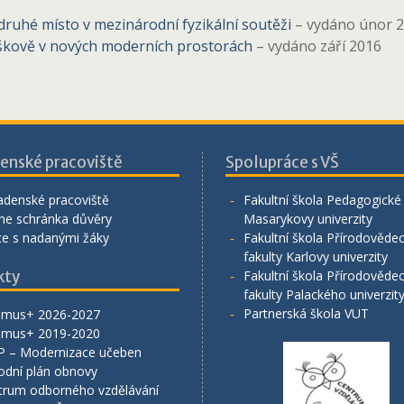
ruhé místo v mezinárodní fyzikální soutěži
– vydáno únor 
Vyškově v nových moderních prostorách
– vydáno září 2016
enské pracoviště
Spolupráce s VŠ
adenské pracoviště
Fakultní škola Pedagogické 
ne schránka důvěry
Masarykovy univerzity
ce s nadanými žáky
Fakultní škola Přírodověde
fakulty Karlovy univerzity
kty
Fakultní škola Přírodověde
fakulty Palackého univerzit
Partnerská škola VUT
smus+ 2026-2027
smus+ 2019-2020
P – Modernizace učeben
odní plán obnovy
trum odborného vzdělávání