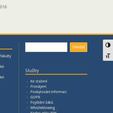
2016
Hledat
Toggl
Hledat
fakulty
Toggl
cké
Služby
cké
Ke stažení
y
Pronájem
Poskytování informací
GDPR
Pojištění žáků
Whistleblowing
Kodex etiky JMK