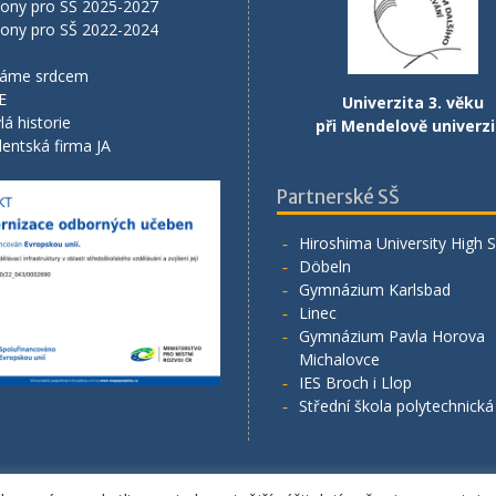
lony pro SŠ 2025-2027
lony pro SŠ 2022-2024
áme srdcem
E
Univerzita 3. věku
lá historie
při Mendelově univerzi
entská firma JA
Partnerské SŠ
Hiroshima University High 
Döbeln
Gymnázium Karlsbad
Linec
Gymnázium Pavla Horova
Michalovce
IES Broch i Llop
Střední škola polytechnick