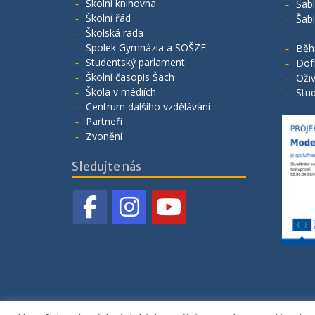
Školní knihovna
Šab
Školní řád
Šab
Školská rada
Spolek Gymnázia a SOŠZE
Běh
Studentský parlament
Dof
Školní časopis Šach
Oživ
Škola v médiích
Stud
Centrum dalšího vzdělávání
Partneři
Zvonění
Sledujte nás