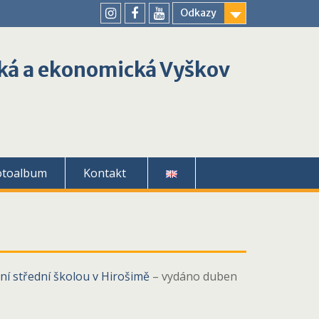
Odkazy
youtube
instagram
facebook
ká a ekonomická Vyškov
otoalbum
Kontakt
í střední školou v Hirošimě
– vydáno duben