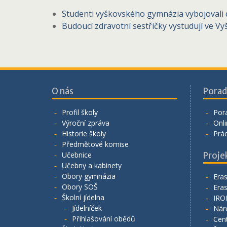
Studenti vyškovského gymnázia vybojovali d
Budoucí zdravotní sestřičky vystudují ve 
O nás
Porad
Profil školy
Por
Výroční zpráva
Onli
Historie školy
Prá
Předmětové komise
Učebnice
Proje
Učebny a kabinety
Obory gymnázia
Era
Obory SOŠ
Era
Školní jídelna
IRO
Jídelníček
Nár
Přihlašování obědů
Cen