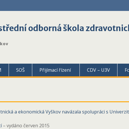
třední odborná škola zdravotnic
škov
M
SOŠ
Přijímací řízení
CDV – U3V
F
nická a ekonomická Vyškov navázala spolupráci s Univerzitn
í
– vydáno červen 2015