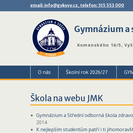
Skip
email: info@gykovy.cz, telefon: 515 553 000
to
content
Gymnázium a s
Komenského 16/5, Vy
O nás
Školní rok 2026/27
GY
Škola na webu JMK
Gymnázium a Střední odborná škola zdravot
2014
K nejlepším studentům patří i ti jihomoravšt