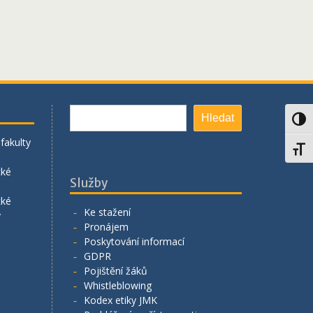
Hledat
Hledat
Toggl
fakulty
Toggl
cké
Služby
cké
Ke stažení
y
Pronájem
Poskytování informací
GDPR
Pojištění žáků
Whistleblowing
Kodex etiky JMK