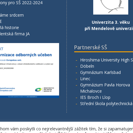
lony pro SŠ 2022-2024
áme srdcem
E
Univerzita 3. věku
lá historie
při Mendelově univerzi
entská firma JA
Partnerské SŠ
Hiroshima University High 
Döbeln
Gymnázium Karlsbad
Linec
Gymnázium Pavla Horova
Michalovce
IES Broch i Llop
Střední škola polytechnick
om vám poskytli co nejrelevantnější zážitek tím, že si zapamatuj
Copyright. All rights reserved.