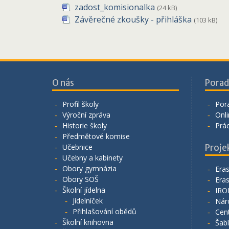
zadost_komisionalka
(24 kB)
Závěrečné zkoušky - přihláška
(103 kB)
O nás
Porad
Profil školy
Por
Výroční zpráva
Onli
Historie školy
Prá
Předmětové komise
Učebnice
Proje
Učebny a kabinety
Obory gymnázia
Era
Obory SOŠ
Era
Školní jídelna
IRO
Jídelníček
Nár
Přihlašování obědů
Cen
Školní knihovna
Šab