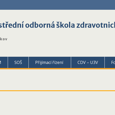
třední odborná škola zdravotnic
škov
M
SOŠ
Přijímací řízení
CDV – U3V
F