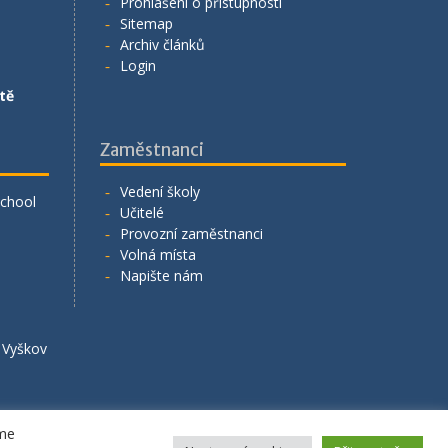
Prohlášení o přístupnosti
Sitemap
Archiv článků
Login
tě
Zaměstnanci
Vedení školy
School
Učitelé
Provozní zaměstnanci
Volná místa
Napište nám
á Vyškov
eme