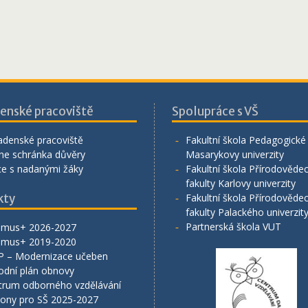
enské pracoviště
Spolupráce s VŠ
adenské pracoviště
Fakultní škola Pedagogické 
ne schránka důvěry
Masarykovy univerzity
ce s nadanými žáky
Fakultní škola Přírodověde
fakulty Karlovy univerzity
kty
Fakultní škola Přírodověde
fakulty Palackého univerzit
Partnerská škola VUT
smus+ 2026-2027
smus+ 2019-2020
P – Modernizace učeben
odní plán obnovy
trum odborného vzdělávání
lony pro SŠ 2025-2027