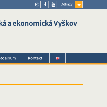
Odkazy
youtube
instagram
facebook
ká a ekonomická Vyškov
otoalbum
Kontakt