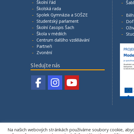
Školní řád
Šab
Školská rada
Spolek Gymnázia a SOŠZE
Běh
Studentský parlament
Dof
Školní časopis Šach
Oživ
Škola v médiích
Stud
Centrum dalšího vzdělávání
Partneři
Zvonění
Sledujte nás
Na našich webových stránkách používáme soubory cookie, abych