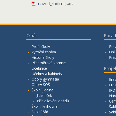
navod_rodice
(540 kB)
O nás
Porad
Profil školy
Por
Výroční zpráva
Onli
Historie školy
Prá
Předmětové komise
Učebnice
Proje
Učebny a kabinety
Obory gymnázia
Era
Obory SOŠ
Era
Školní jídelna
IRO
Jídelníček
Nár
Přihlašování obědů
Cen
Školní knihovna
Šab
Školní řád
Šab