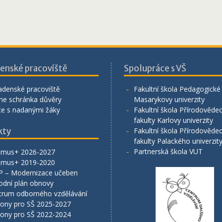
enské pracoviště
Spolupráce s VŠ
adenské pracoviště
Fakultní škola Pedagogické 
ne schránka důvěry
Masarykovy univerzity
ce s nadanými žáky
Fakultní škola Přírodověde
fakulty Karlovy univerzity
kty
Fakultní škola Přírodověde
fakulty Palackého univerzit
Partnerská škola VUT
smus+ 2026-2027
smus+ 2019-2020
P – Modernizace učeben
odní plán obnovy
trum odborného vzdělávání
lony pro SŠ 2025-2027
lony pro SŠ 2022-2024