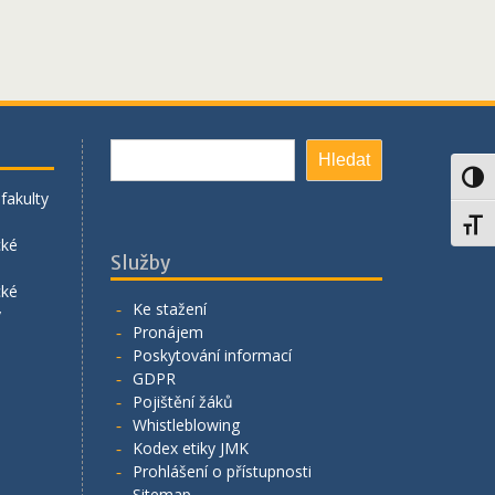
Hledat
Hledat
Toggl
fakulty
Toggl
cké
Služby
cké
Ke stažení
y
Pronájem
Poskytování informací
GDPR
Pojištění žáků
Whistleblowing
Kodex etiky JMK
Prohlášení o přístupnosti
Sitemap