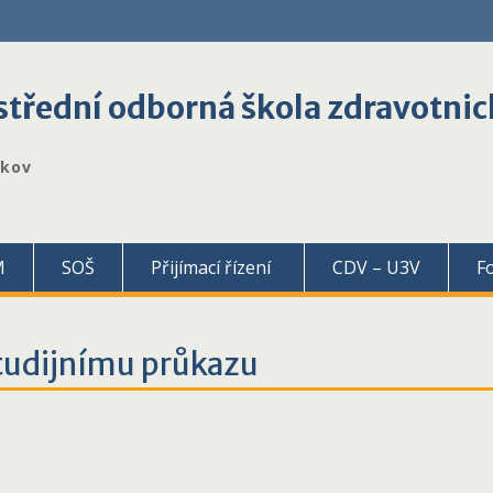
třední odborná škola zdravotnic
škov
M
SOŠ
Přijímací řízení
CDV – U3V
F
tudijnímu průkazu