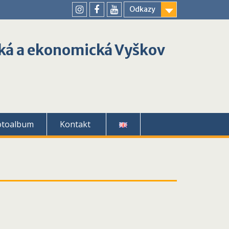
Odkazy
youtube
instagram
facebook
ká a ekonomická Vyškov
otoalbum
Kontakt