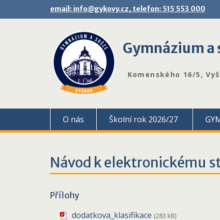
Skip
email: info@gykovy.cz, telefon: 515 553 000
to
content
Gymnázium a s
Komenského 16/5, Vy
O nás
Školní rok 2026/27
GY
Návod k elektronickému s
Přílohy
dodatkova_klasifikace
(283 kB)