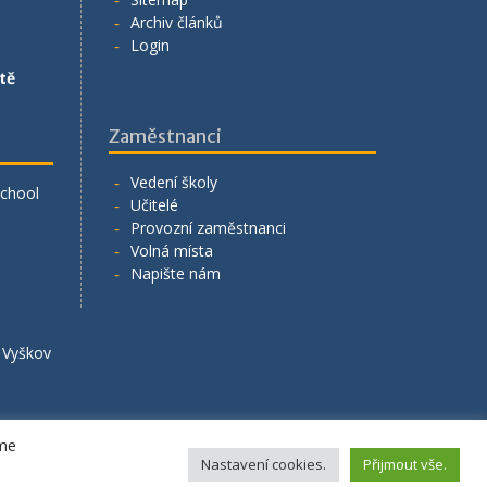
Archiv článků
Login
tě
Zaměstnanci
Vedení školy
School
Učitelé
Provozní zaměstnanci
Volná místa
Napište nám
á Vyškov
eme
Nastavení cookies.
Přijmout vše.