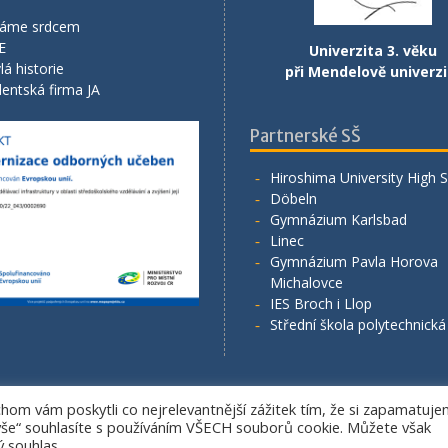
áme srdcem
E
Univerzita 3. věku
lá historie
při Mendelově univerzi
entská firma JA
Partnerské SŠ
Hiroshima University High 
Döbeln
Gymnázium Karlsbad
Linec
Gymnázium Pavla Horova
Michalovce
IES Broch i Llop
Střední škola polytechnick
om vám poskytli co nejrelevantnější zážitek tím, že si zapamatuj
Copyright. All rights reserved.
 vše“ souhlasíte s používáním VŠECH souborů cookie. Můžete však
Proudly powered by WordPress
|
Education Hub by
WEN Themes
 souhlas.