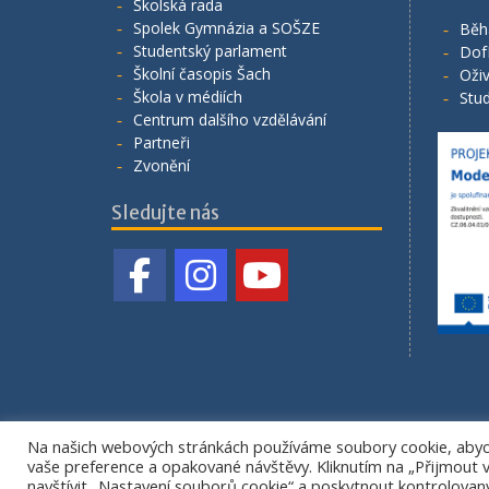
Školská rada
Spolek Gymnázia a SOŠZE
Běh
Studentský parlament
Dof
Školní časopis Šach
Oživ
Škola v médiích
Stud
Centrum dalšího vzdělávání
Partneři
Zvonění
Sledujte nás
Na našich webových stránkách používáme soubory cookie, abych
vaše preference a opakované návštěvy. Kliknutím na „Přijmout
navštívit „Nastavení souborů cookie“ a poskytnout kontrolovaný